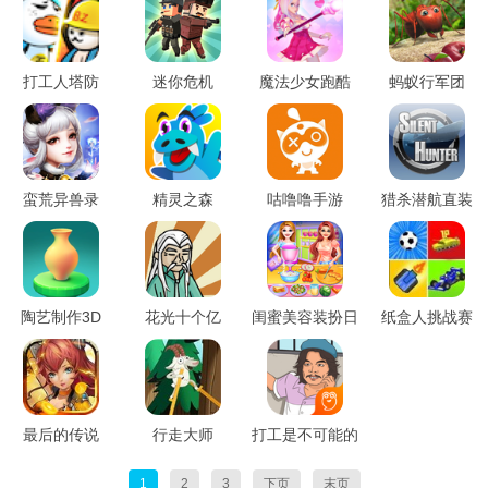
打工人塔防
迷你危机
魔法少女跑酷
蚂蚁行军团
蛮荒异兽录
精灵之森
咕噜噜手游
猎杀潜航直装
陶艺制作3D
花光十个亿
闺蜜美容装扮日
纸盒人挑战赛
记
最后的传说
行走大师
打工是不可能的
1
2
3
下页
末页