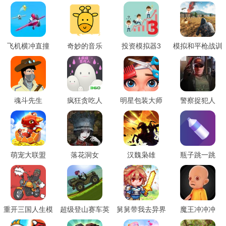
3D
飞机横冲直撞
奇妙的音乐
投资模拟器3
模拟和平枪战训
练
魂斗先生
疯狂贪吃人
明星包装大师
警察捉犯人
萌宠大联盟
落花洞女
汉魏枭雄
瓶子跳一跳
重开三国人生模
超级登山赛车英
舅舅带我去异界
魔王冲冲冲
拟器
雄