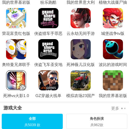
我的世界基岩版
纷乐跑酷
我的世界意大利
植物大战僵尸抽
1.16
山海经模组中文
卡板
版
荣花富贵红包版
侠盗猎车手罪恶
云永劫无间手游
城堡战争tv版
都市重制版
奥特曼兄弟联手
侠盗飞车圣安地
死神薇儿汉化版
波比的游戏时间
2双人版
列斯手机版
第四章自制中文
版
死神vs火影1.0
GZ穿越火线单
模拟农场23国产
我的世界基岩版
版
机版
车辆模组
国际版
游戏大全
更多
全部
角色扮演
共5039 款
共962款