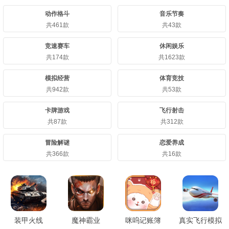
动作格斗
音乐节奏
共461款
共43款
竞速赛车
休闲娱乐
共174款
共1623款
模拟经营
体育竞技
共942款
共53款
卡牌游戏
飞行射击
共87款
共312款
冒险解谜
恋爱养成
共366款
共16款
装甲火线
魔神霸业
咪呜记账簿
真实飞行模拟