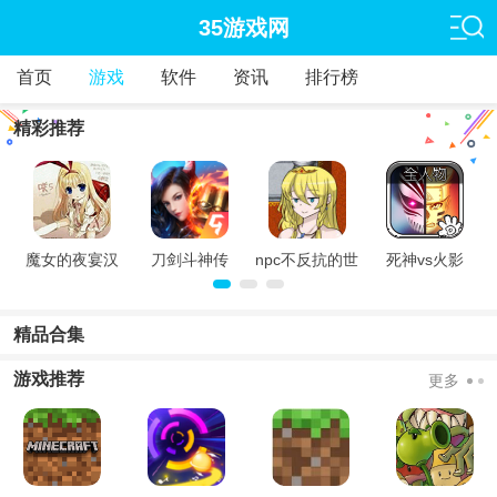
35游戏网
首页
游戏
软件
资讯
排行榜
精彩推荐
官
魔女的夜宴汉
刀剑斗神传
npc不反抗的世
死神vs火影
化版
界
8.15满人物版
精品合集
游戏推荐
更多