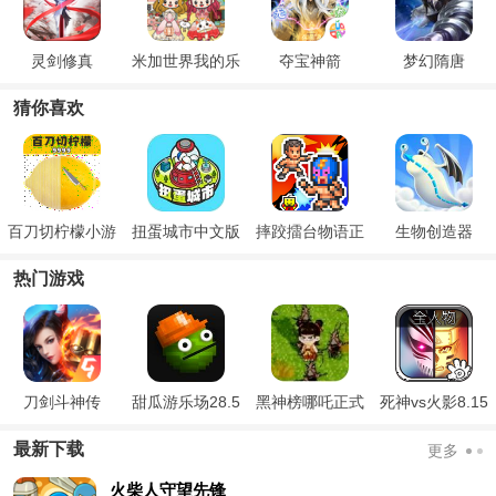
灵剑修真
米加世界我的乐
夺宝神箭
梦幻隋唐
园
猜你喜欢
百刀切柠檬小游
扭蛋城市中文版
摔跤擂台物语正
生物创造器
戏
版
热门游戏
刀剑斗神传
甜瓜游乐场28.5
黑神榜哪吒正式
死神vs火影8.15
国际版
版
满人物版
最新下载
更多
火柴人守望先锋