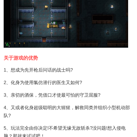
关于游戏的优势
1、想成为先开枪后问话的战士吗?
2、化身为使用氯仿潜行的医生又如何?
3、亲切的酒保，凭借口才使最可怕的守卫屈服?
4、又或者化身超级聪明的大猩猩，解救同类并组织小型机动部
队?
5、玩法完全由你决定!不希望无缘无故斩杀?没问题!想入侵电
脑？那就来试试吧！