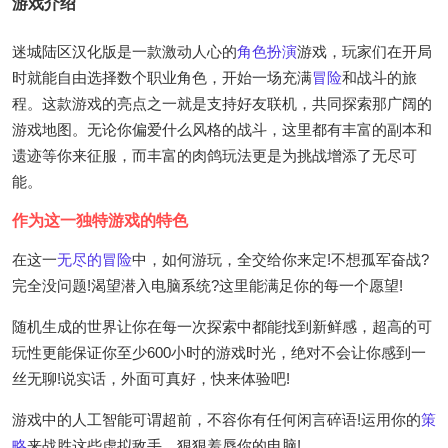
游戏介绍
迷城陆区汉化版是一款激动人心的
角色扮演
游戏，玩家们在开局
时就能自由选择数个职业角色，开始一场充满
冒险
和战斗的旅
程。这款游戏的亮点之一就是支持好友联机，共同探索那广阔的
游戏地图。无论你偏爱什么风格的战斗，这里都有丰富的副本和
遗迹等你来征服，而丰富的肉鸽玩法更是为挑战增添了无尽可
能。
作为这一独特游戏的特色
在这一
无尽的冒险
中，如何游玩，全交给你来定!不想孤军奋战?
完全没问题!渴望潜入电脑系统?这里能满足你的每一个愿望!
随机生成的世界让你在每一次探索中都能找到新鲜感，超高的可
玩性更能保证你至少600小时的游戏时光，绝对不会让你感到一
丝无聊!说实话，外面可真好，快来体验吧!
游戏中的人工智能可谓超前，不容你有任何闲言碎语!运用你的
策
略
来战胜这些虚拟敌手，狠狠羞辱你的电脑!