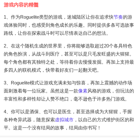
游戏内容的精髓
1、作为Roguelite类型的游戏，迷城陆区让你在追求快
节奏
的游
戏体验同时，也感受到角色成长的乐趣。同时提供多条可选故事
路线，让你在探索战斗时可以尽情表达自己的想法。
2、在这个随机生成的世界里，你将能够选取超过20个各具特色
的角色扮演，从战斗到医疗，甚至可以是只毛发旺盛的大猩猩。
每个角色都有其独特之处，等待着你去慢慢发掘。再加上支持最
多四人的联机模式，快带着好友们一起翻天吧。
3、Roguelite模式让游戏充满未知与惊喜，再加上震撼的动作场
面刺激着每一位玩家。虽然这是一款
像素
风格的游戏，但玩法的
丰富性和多样性却让人赞不绝口，毫不逊色于许多热门游戏。
4、你可以是酒保、也可以是医生，甚至选择成为大猩猩，手握
各种奇异武器，随意探索
虚拟城市
，以自己的方式维护街区的和
平。这是一个没有结局的故事，结局由你书写！