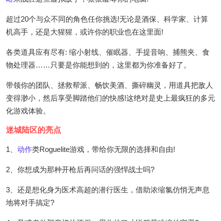
超过20个与众不同的角色任你挑选!无论是酒保、科学家、计算
机高手，还是大猩猩，或许你的职业也在这里面!
各类道具应有尽有: 缩小射线、催眠器、手提音响、捕熊夹、食
物处理器……只要是你能想到的，这里都为你准备好了。
带领你的团队、拯救帮派、畅饮美酒、撕碎幽灵，用道具把敌人
变得渺小，然后享受脚踏他们的快感!这绝对是史上最疯狂的多元
化游戏体验。
迷城陆区的亮点
1、
动作
类Roguelite游戏，带给你无限的选择和自由!
2、你想成为那种开枪后再问话的强悍战士吗?
3、还是想化身为医术高超的潜行医生，借助浓缩氯仿悄无声息
地将对手搞定?