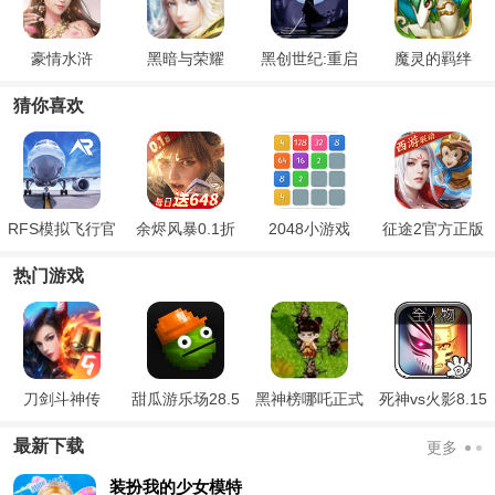
豪情水浒
黑暗与荣耀
黑创世纪:重启
魔灵的羁绊
猜你喜欢
RFS模拟飞行官
余烬风暴0.1折
2048小游戏
征途2官方正版
方版
扣服
热门游戏
刀剑斗神传
甜瓜游乐场28.5
黑神榜哪吒正式
死神vs火影8.15
国际版
版
满人物版
最新下载
更多
装扮我的少女模特