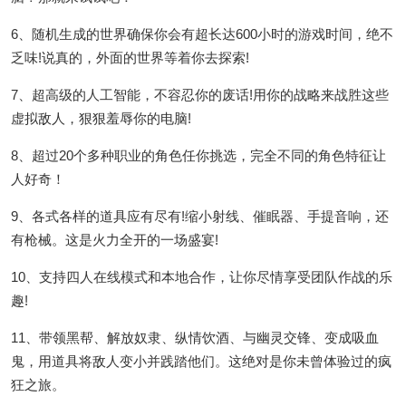
6、随机生成的世界确保你会有超长达600小时的游戏时间，绝不
乏味!说真的，外面的世界等着你去探索!
7、超高级的人工智能，不容忍你的废话!用你的战略来战胜这些
虚拟敌人，狠狠羞辱你的电脑!
8、超过20个多种职业的角色任你挑选，完全不同的角色特征让
人好奇！
9、各式各样的道具应有尽有!缩小射线、催眠器、手提音响，还
有枪械。这是火力全开的一场盛宴!
10、支持四人在线模式和本地合作，让你尽情享受团队作战的乐
趣!
11、带领黑帮、解放奴隶、纵情饮酒、与幽灵交锋、变成吸血
鬼，用道具将敌人变小并践踏他们。这绝对是你未曾体验过的疯
狂之旅。