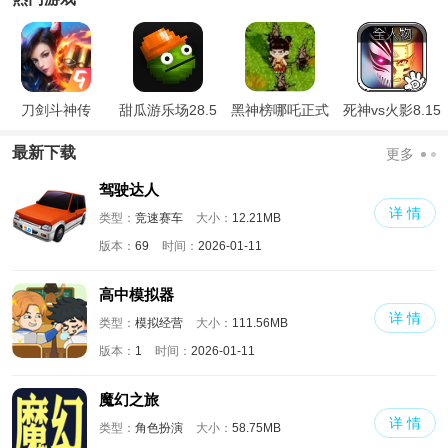
刀剑斗神传
甜瓜游乐场28.5
黑神榜哪吒正式
死神vs火影8.15
国际版
版
满人物版
最新下载
更多
驾驶达人
详 情
类型：
竞速赛车
大小：
12.21MB
版本：
69
时间：
2026-01-11
高中模拟器
详 情
类型：
模拟经营
大小：
111.56MB
版本：
1
时间：
2026-01-11
魔幻之旅
详 情
类型：
角色扮演
大小：
58.75MB