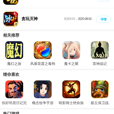
贪玩灭神
更新时间：
2025-08-02
详情
相关推荐
魔幻之旅
风暴雷霆之毒狗
魔卡之耀
雷神战记
传世
猜你喜欢
你好邻居日记完
概念纷争手游
暗影骑士绝命旅
蚁丘保卫战
整版
途
热门游戏