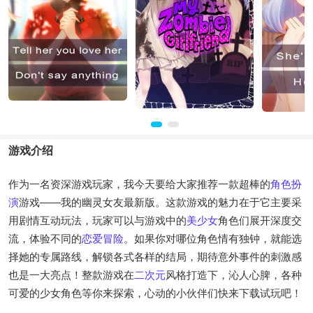
游戏介绍
作为一名资深游戏玩家，我今天要给大家推荐一款超棒的
角色扮
演
游戏——我的幽灵女友最新版。这款游戏的魅力在于它主要采
用剧情互动玩法，玩家可以与游戏中的
美少女
角色们展开深度交
流，体验不同的
恋爱
冒险
。如果你对哪位角色情有独钟，就能选
择她的专属路线，解锁各式各样的结局，期待意外事件的刺激感
也是一大亮点！整款游戏在
二次元
风格打造下，沁人心脾，各种
可爱的少女角色等你来探索，心动的小伙伴们快来下载试玩吧！