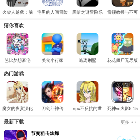
火柴人越狱：脑
宅男的人间冒险
黑暗之谜冒险乐
雷顿教授与不可
洞的冒险
手游版
园
思议的小镇
猜你喜欢
芭比梦想豪宅
美食小行家
逃离别墅
花花僵尸无尽版
热门游戏
魔女的夜宴汉化
刀剑斗神传
npc不反抗的世
死神vs火影8.15
版
界
满人物版
最新下载
更多
节奏狙击炫舞