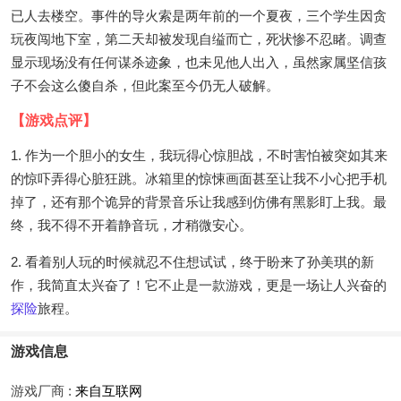
已人去楼空。事件的导火索是两年前的一个夏夜，三个学生因贪
玩夜闯地下室，第二天却被发现自缢而亡，死状惨不忍睹。调查
显示现场没有任何谋杀迹象，也未见他人出入，虽然家属坚信孩
子不会这么傻自杀，但此案至今仍无人破解。
【游戏点评】
1. 作为一个胆小的女生，我玩得心惊胆战，不时害怕被突如其来
的惊吓弄得心脏狂跳。冰箱里的惊悚画面甚至让我不小心把手机
掉了，还有那个诡异的背景音乐让我感到仿佛有黑影盯上我。最
终，我不得不开着静音玩，才稍微安心。
2. 看着别人玩的时候就忍不住想试试，终于盼来了孙美琪的新
作，我简直太兴奋了！它不止是一款游戏，更是一场让人兴奋的
探险
旅程。
游戏信息
游戏厂商 :
来自互联网