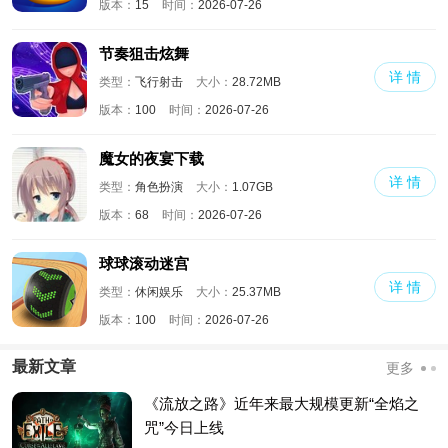
版本：
15
时间：
2026-07-26
节奏狙击炫舞
详 情
类型：
飞行射击
大小：
28.72MB
版本：
100
时间：
2026-07-26
魔女的夜宴下载
详 情
类型：
角色扮演
大小：
1.07GB
版本：
68
时间：
2026-07-26
球球滚动迷宫
详 情
类型：
休闲娱乐
大小：
25.37MB
版本：
100
时间：
2026-07-26
最新文章
更多
《流放之路》近年来最大规模更新“全焰之
咒”今日上线