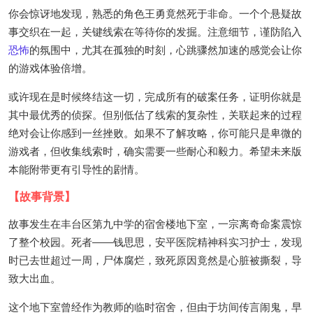
你会惊讶地发现，熟悉的角色王勇竟然死于非命。一个个悬疑故
事交织在一起，关键线索在等待你的发掘。注意细节，谨防陷入
恐怖
的氛围中，尤其在孤独的时刻，心跳骤然加速的感觉会让你
的游戏体验倍增。
或许现在是时候终结这一切，完成所有的破案任务，证明你就是
其中最优秀的侦探。但别低估了线索的复杂性，关联起来的过程
绝对会让你感到一丝挫败。如果不了解攻略，你可能只是卑微的
游戏者，但收集线索时，确实需要一些耐心和毅力。希望未来版
本能附带更有引导性的剧情。
【故事背景】
故事发生在丰台区第九中学的宿舍楼地下室，一宗离奇命案震惊
了整个校园。死者——钱思思，安平医院精神科实习护士，发现
时已去世超过一周，尸体腐烂，致死原因竟然是心脏被撕裂，导
致大出血。
这个地下室曾经作为教师的临时宿舍，但由于坊间传言闹鬼，早