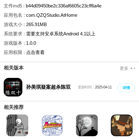
文件md5 :
b44d09450be2c336af6605c23cff6a4e
应用包名 :
com.QZQStudio.AtHome
游戏大小 :
265.91MB
系统要求 :
需要支持安卓系统Android 4.1以上
游戏版本 :
1.0.0
应用权限 :
点击查看
相关版本
更多
孙美琪疑案超杀陈双
更新时间：
2025-04-11
详情
十
相关推荐