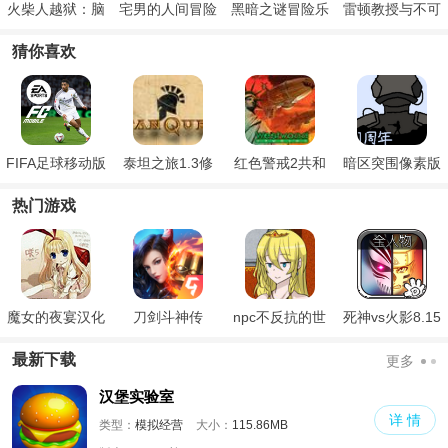
火柴人越狱：脑
宅男的人间冒险
黑暗之谜冒险乐
雷顿教授与不可
洞的冒险
手游版
园
思议的小镇
猜你喜欢
FIFA足球移动版
泰坦之旅1.3修
红色警戒2共和
暗区突围像素版
改器
国之辉修改器
热门游戏
魔女的夜宴汉化
刀剑斗神传
npc不反抗的世
死神vs火影8.15
版
界
满人物版
最新下载
更多
汉堡实验室
详 情
类型：
模拟经营
大小：
115.86MB