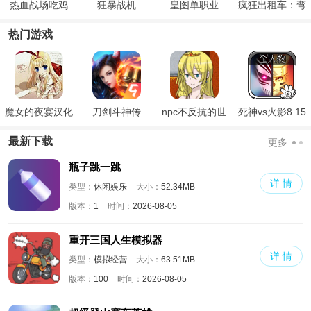
热血战场吃鸡
狂暴战机
皇图单职业
疯狂出租车：弯
道
热门游戏
魔女的夜宴汉化
刀剑斗神传
npc不反抗的世
死神vs火影8.15
版
界
满人物版
最新下载
更多
瓶子跳一跳
详 情
类型：
休闲娱乐
大小：
52.34MB
版本：
1
时间：
2026-08-05
重开三国人生模拟器
详 情
类型：
模拟经营
大小：
63.51MB
版本：
100
时间：
2026-08-05