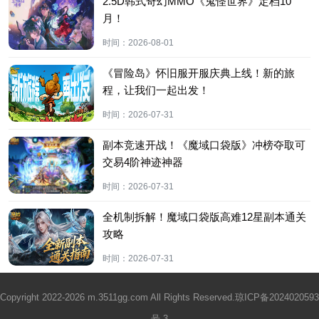
2.5D韩式奇幻MMO《鬼怪世界》定档10
月！
时间：
2026-08-01
《冒险岛》怀旧服开服庆典上线！新的旅
程，让我们一起出发！
时间：
2026-07-31
副本竞速开战！《魔域口袋版》冲榜夺取可
交易4阶神迹神器
时间：
2026-07-31
全机制拆解！魔域口袋版高难12星副本通关
攻略
时间：
2026-07-31
Copyright 2022-2026 m.3511gg.com All Rights Reserved.
琼ICP备2024020593
号-3