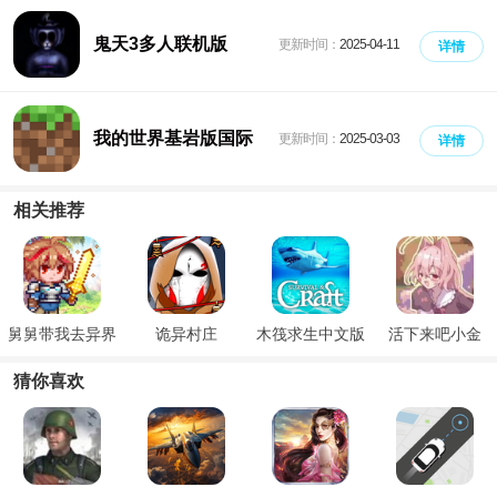
鬼天3多人联机版
更新时间：
2025-04-11
详情
我的世界基岩版国际
更新时间：
2025-03-03
详情
版
相关推荐
舅舅带我去异界
诡异村庄
木筏求生中文版
活下来吧小金
猜你喜欢