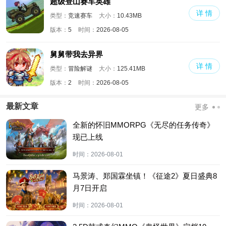
超级登山赛车英雄
详 情
类型：
竞速赛车
大小：
10.43MB
版本：
5
时间：
2026-08-05
舅舅带我去异界
详 情
类型：
冒险解谜
大小：
125.41MB
版本：
2
时间：
2026-08-05
最新文章
更多
全新的怀旧MMORPG《无尽的任务传奇》
现已上线
时间：
2026-08-01
马景涛、郑国霖坐镇！《征途2》夏日盛典8
月7日开启
时间：
2026-08-01