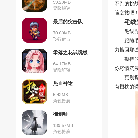
59.29MB
不到的挑
冒险解谜
险之旅吧
毛线
最后的突击队
毛线
70.60MB
飞行射击
跟随
力搜回那
零落之花试玩版
期待
64.17MB
你尽情沉
冒险解谜
更别
热血神途
有樱桃的
5.42MB
角色扮演
御剑师
139.57MB
角色扮演