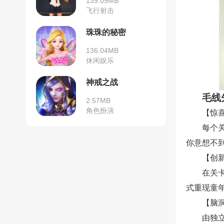
139.09MB
飞行射击
珠珠的秘密
136.04MB
休闲娱乐
神戒之战
毛线
2.57MB
角色扮演
【惊
每个
你意想不
【创
在关
式重现童
【脑
由独