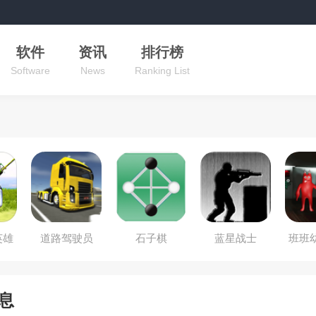
软件
资讯
排行榜
Software
News
Ranking List
英雄
道路驾驶员
石子棋
蓝星战士
班班
息