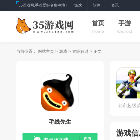
35游戏网,手游爱好者集中地！
游戏
软件
资讯
首页
手游
Home
Android
当前位置：
网站主页
>
游戏
>
冒险解谜
> 正文
都市超级
乱斗
毛线先生
游戏信