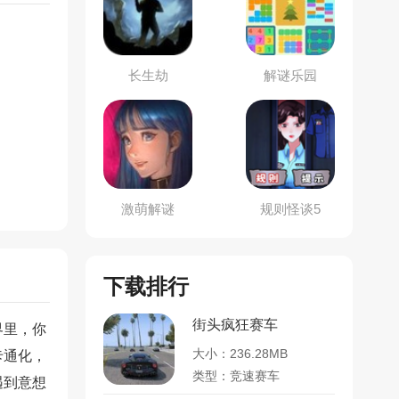
长生劫
解谜乐园
激萌解谜
规则怪谈5
下载排行
街头疯狂赛车
界里，你
大小：236.28MB
卡通化，
类型：竞速赛车
遇到意想