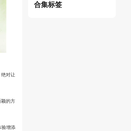
合集标签
，绝对让
新颖的方
体验增添