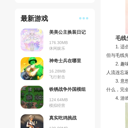
最新游戏
美美公主换装日记
毛线
176.30MB
1.
休闲娱乐
但与毛线
神奇士兵在哪里
2.
16.28MB
人流连忘
飞行射击
3.
铁锈战争外国模组
什么，完
整合包
4.
124.64MB
模拟经营
真实吃鸡挑战