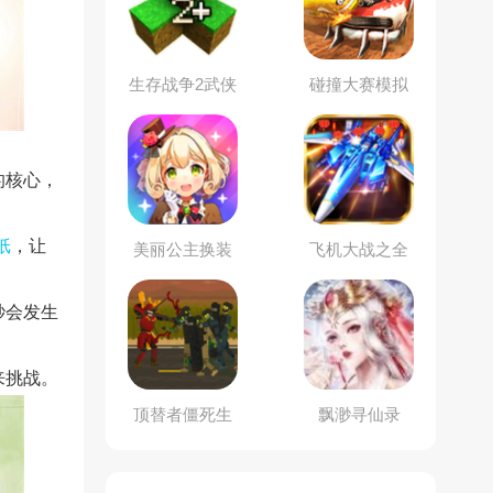
生存战争2武侠
碰撞大赛模拟
模组安装器
器
的核心，
纸
，让
美丽公主换装
飞机大战之全
民雷电
秒会发生
来挑战。
顶替者僵死生
飘渺寻仙录
存