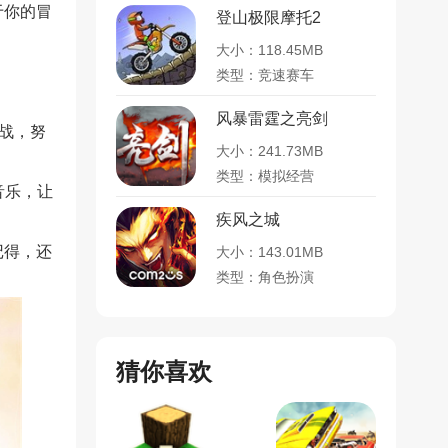
于你的冒
登山极限摩托2
大小：118.45MB
类型：竞速赛车
风暴雷霆之亮剑
战，努
大小：241.73MB
类型：模拟经营
音乐，让
疾风之城
记得，还
大小：143.01MB
类型：角色扮演
猜你喜欢