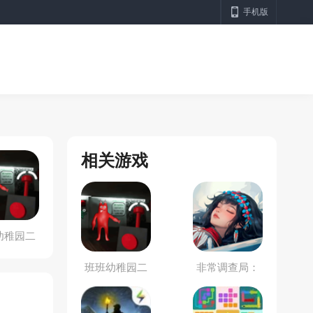
手机版
相关游戏
幼稚园二
章
班班幼稚园二
非常调查局：
章
不灭