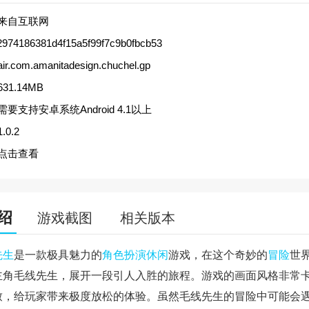
来自互联网
2974186381d4f15a5f99f7c9b0fbcb53
air.com.amanitadesign.chuchel.gp
631.14MB
需要支持安卓系统Android 4.1以上
1.0.2
点击查看
绍
游戏截图
相关版本
先生
是一款极具魅力的
角色扮演
休闲
游戏，在这个奇妙的
冒险
世
主角毛线先生，展开一段引人入胜的旅程。游戏的画面风格非常
致，给玩家带来极度放松的体验。虽然毛线先生的冒险中可能会