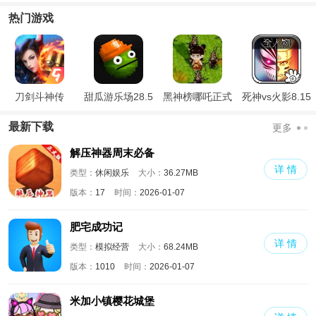
器
热门游戏
刀剑斗神传
甜瓜游乐场28.5
黑神榜哪吒正式
死神vs火影8.15
国际版
版
满人物版
最新下载
更多
解压神器周末必备
详 情
类型：
休闲娱乐
大小：
36.27MB
版本：
17
时间：
2026-01-07
肥宅成功记
详 情
类型：
模拟经营
大小：
68.24MB
版本：
1010
时间：
2026-01-07
米加小镇樱花城堡