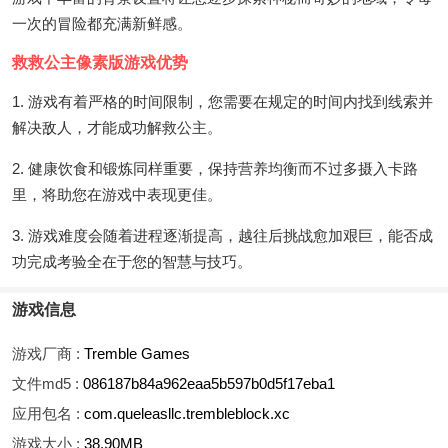
一次的冒险都充满新鲜感。
救救公主像素版游戏优势
1. 游戏有着严格的时间限制，您需要在规定的时间内找到线索并
解决敌人，才能成功解救公主。
2. 健康饮食和锻炼同样重要，保持营养均衡而不过多摄入卡路
里，将助您在游戏中表现更佳。
3. 游戏难度会随着进程逐渐提高，越往后挑战愈加艰巨，能否成
功完成考验全在于您的智慧与技巧。
游戏信息
游戏厂商 :
Tremble Games
文件md5 :
086187b84a962eaa5b597b0d5f17eba1
应用包名 :
com.queleasllc.trembleblock.xc
游戏大小 :
38.90MB