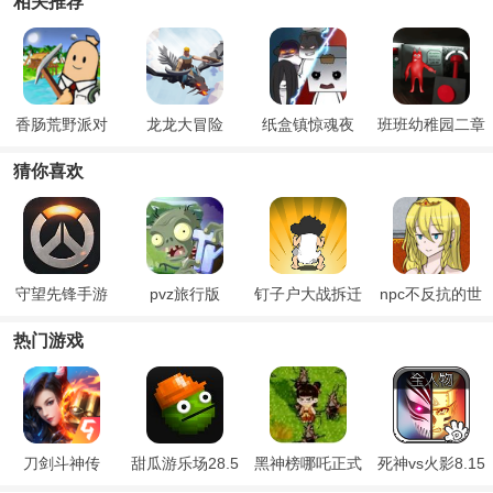
相关推荐
香肠荒野派对
龙龙大冒险
纸盒镇惊魂夜
班班幼稚园二章
猜你喜欢
守望先锋手游
pvz旅行版
钉子户大战拆迁
npc不反抗的世
队正版
界
热门游戏
刀剑斗神传
甜瓜游乐场28.5
黑神榜哪吒正式
死神vs火影8.15