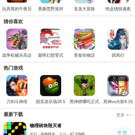
玩具熊的午夜后
香肠荒野派对
龙龙大冒险
纸盒镇惊魂夜
宫2
猜你喜欢
战争机械乐高达
最终幻想零式
美食街物語
踏风行
人
热门游戏
刀剑斗神传
甜瓜游乐场28.5
黑神榜哪吒正式
死神vs火影8.15
国际版
版
满人物版
最新下载
更多
物理砖块毁灭者
详 情
类型：
休闲娱乐
大小：
47.33MB