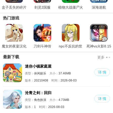
盒子丢失的碎片
剑灵2国服
植物大战僵尸火
深海迷航
完整版
影版官方正版
热门游戏
魔女的夜宴汉化
刀剑斗神传
npc不反抗的世
死神vs火影8.15
版
界
满人物版
最新下载
更多
迷你小镇家庭屋
详 情
类型：
休闲娱乐
大小：
37.46MB
版本：
20210408
时间：
2026-08-03
沧青之剑：回归
详 情
类型：
角色扮演
大小：
4.73MB
版本：
1
时间：
2026-08-03