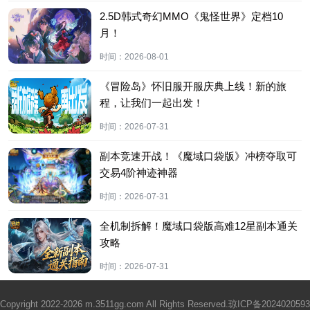
2.5D韩式奇幻MMO《鬼怪世界》定档10
月！
时间：
2026-08-01
《冒险岛》怀旧服开服庆典上线！新的旅
程，让我们一起出发！
时间：
2026-07-31
副本竞速开战！《魔域口袋版》冲榜夺取可
交易4阶神迹神器
时间：
2026-07-31
全机制拆解！魔域口袋版高难12星副本通关
攻略
时间：
2026-07-31
Copyright 2022-2026 m.3511gg.com All Rights Reserved.
琼ICP备2024020593