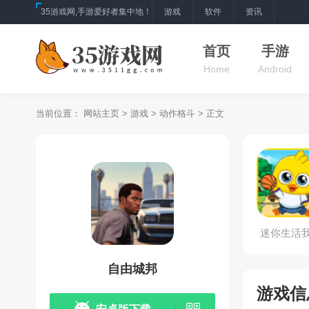
35游戏网,手游爱好者集中地！
游戏
软件
资讯
首页
手游
Home
Android
当前位置：
网站主页
>
游戏
>
动作格斗
> 正文
迷你生活
小鸡
自由城邦
游戏信