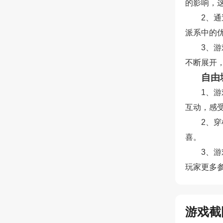
的影响，
2、
派系中的
3、
不断展开
自由
1、
互动，感
2、
喜。
3、
玩家更多
游戏截