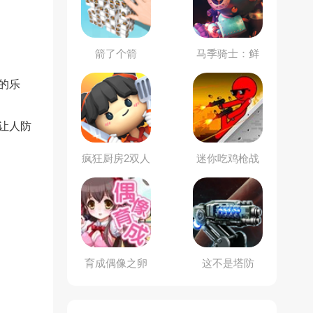
箭了个箭
马季骑士：鲜
血巴格斯
的乐
让人防
疯狂厨房2双人
迷你吃鸡枪战
模式
育成偶像之卵
这不是塔防