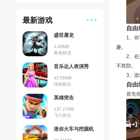
最新游戏
自由
盛世屠龙
1、
3.49MB
趣。
角色扮演
2、
不胜防。
音乐达人表演秀
3、
43.55MB
自由
休闲娱乐
首先
英雄突击
137.27MB
飞行射击
迷你火车与挖掘机