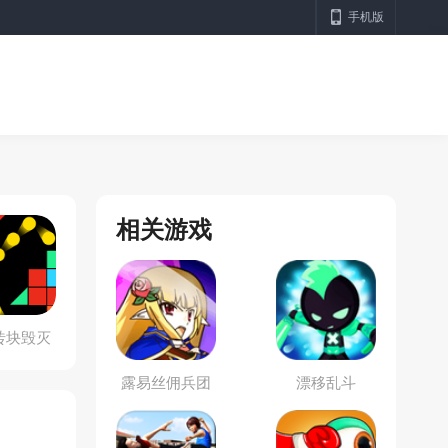
手机版
相关游戏
砖块毁灭
者
露易丝佣兵团
漂移乱斗