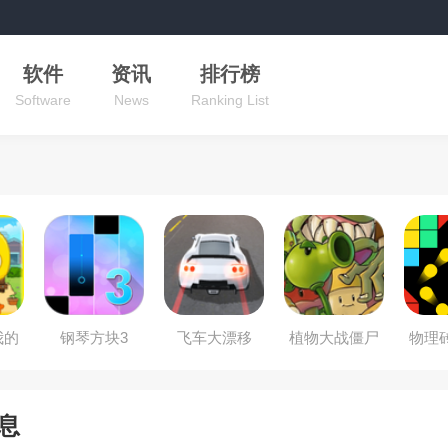
软件
资讯
排行榜
Software
News
Ranking List
我的
钢琴方块3
飞车大漂移
植物大战僵尸
物理
抽卡版
息