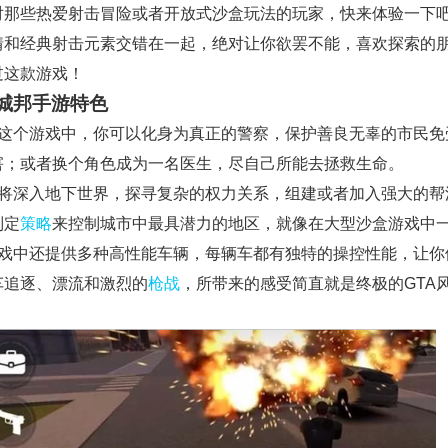
对那些热爱射击冒险或者开放式沙盒玩法的玩家，快来体验一下
情和经典射击元素交错在一起，绝对让你欲罢不能，喜欢探索的
过这款游戏！
城邦手游特色
在这个游戏中，你可以化身为真正的警察，保护善良无辜的市民免
害；或者换个角色成为一名医生，尽自己所能去拯救生命。
你将深入地下世界，探寻复杂的权力关系，组建或者加入强大的帮
制定
策略
来控制城市中最具潜力的地区，就像在大型沙盒游戏中
游戏中还提供多种高性能车辆，每辆车都有独特的操控性能，让你
车追逐、漂流和激烈的
枪战
，所带来的感受简直就是终极的GTA