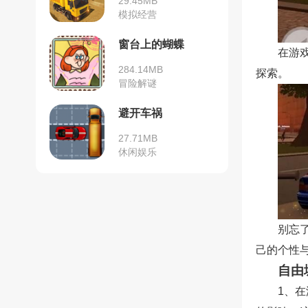
29.45MB
模拟经营
窗台上的蝴蝶
在游
284.14MB
探索。
冒险解谜
避开车祸
27.71MB
休闲娱乐
别忘
己的个性
自由
1、