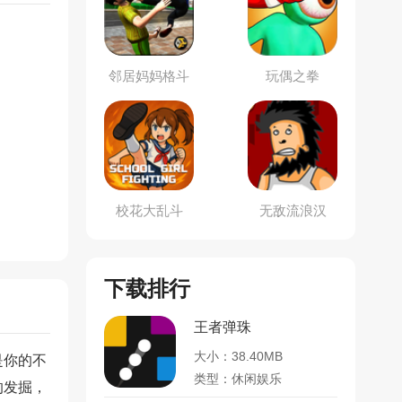
邻居妈妈格斗
玩偶之拳
游戏
校花大乱斗
无敌流浪汉
下载排行
王者弹珠
大小：38.40MB
是你的不
类型：休闲娱乐
的发掘，