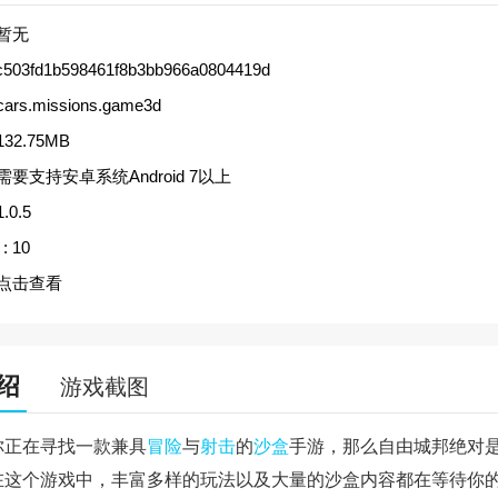
暂无
c503fd1b598461f8b3bb966a0804419d
cars.missions.game3d
132.75MB
需要支持安卓系统Android 7以上
1.0.5
:
10
点击查看
绍
游戏截图
你正在寻找一款兼具
冒险
与
射击
的
沙盒
手游，那么自由城邦绝对
在这个游戏中，丰富多样的玩法以及大量的沙盒内容都在等待你