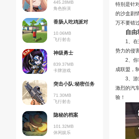
445.28MB
特别是针
角色扮演
的沙盒剧
香肠人吃鸡派对
万不要错
自由
10.06MB
飞行射击
1、
势力的侵
神级勇士
2、
839.37MB
成联盟，
卡牌游戏
3、
突击小队:秘密任务
激烈的汽
71.30MB
验！
飞行射击
隐秘的档案
101.32MB
休闲娱乐