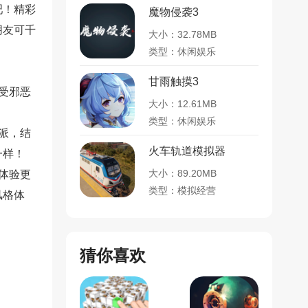
吧！精彩
魔物侵袭3
朋友可千
大小：32.78MB
类型：休闲娱乐
甘雨触摸3
受邪恶
大小：12.61MB
类型：休闲娱乐
派，结
火车轨道模拟器
一样！
大小：89.20MB
体验更
类型：模拟经营
风格体
猜你喜欢