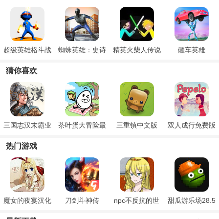
超级英雄格斗战
蜘蛛英雄：史诗
精英火柴人传说
砸车英雄
士
战斗
猜你喜欢
三国志汉末霸业
茶叶蛋大冒险最
三重镇中文版
双人成行免费版
新版
热门游戏
魔女的夜宴汉化
刀剑斗神传
npc不反抗的世
甜瓜游乐场28.5
版
界
国际版