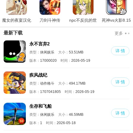
魔女的夜宴汉化
刀剑斗神传
npc不反抗的世
死神vs火影8.15
版
界
满人物版
最新下载
更多
永不言弃2
详 情
类型：
休闲娱乐
大小：
53.51MB
版本：
17000020
时间：
2026-05-19
疾风战纪
详 情
类型：
动作格斗
大小：
494.17MB
版本：
1707041805
时间：
2026-05-19
生存和飞船
详 情
类型：
休闲娱乐
大小：
46.59MB
版本：
1
时间：
2026-05-18