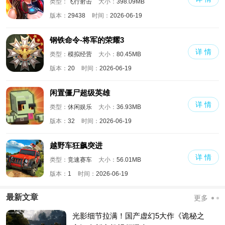
类型：
飞行射击
大小：
398.09MB
版本：
29438
时间：
2026-06-19
钢铁命令-将军的荣耀3
详 情
类型：
模拟经营
大小：
80.45MB
版本：
20
时间：
2026-06-19
闲置僵尸超级英雄
详 情
类型：
休闲娱乐
大小：
36.93MB
版本：
32
时间：
2026-06-19
越野车狂飙突进
详 情
类型：
竞速赛车
大小：
56.01MB
版本：
1
时间：
2026-06-19
最新文章
更多
光影细节拉满！国产虚幻5大作《诡秘之