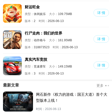
财运旺金
详 情
类型：
休闲娱乐
大小：
109.75MB
版本：
2
时间：
2026-06-13
行尸走肉：我们的世界
详 情
类型：
动作格斗
大小：
161.95MB
版本：
318873523
时间：
2026-06-13
真实汽车竞技
详 情
类型：
竞速赛车
大小：
149.15MB
版本：
3
时间：
2026-06-13
最新文章
更多
网石新作《权力的游戏：国王大道》首个大
型版本上线！
时间：
2026-06-13