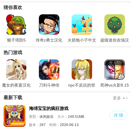
2
模组
猜你喜欢
猴子塔防5
传奇z勇士汉化
火箭炮小子中文
超级迷你农场汉
版
版
化版
热门游戏
魔女的夜宴汉化
刀剑斗神传
npc不反抗的世
死神vs火影8.15
版
界
满人物版
最新下载
更多
海绵宝宝的疯狂游戏
详 情
类型：
休闲娱乐
大小：
249.51MB
版本：
267
时间：
2026-06-13