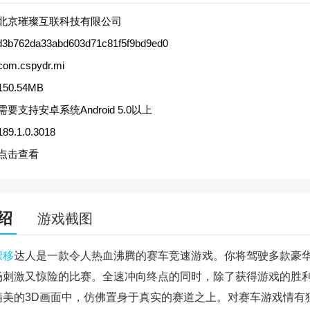
北京璀璨互联科技有限公司
d3b762da33abd603d71c81f5f9bd9ed0
com.cspydr.mi
150.54MB
需要支持安卓系统Android 5.0以上
189.1.0.3018
点击查看
绍
游戏截图
漂移
达人是一款令人热血沸腾的赛车竞速游戏。你将驾驶多款豪
场刺激又惊险的比赛。全速冲向终点的同时，除了获得游戏的胜
精美的3D画面中，仿佛置身于真实的赛道之上。对赛车游戏情有