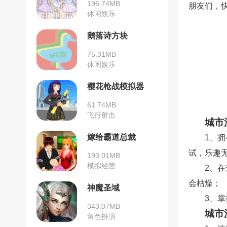
196.74MB
朋友们，
休闲娱乐
鹅落诗方块
75.31MB
休闲娱乐
樱花枪战模拟器
61.74MB
飞行射击
城市
嫁给霸道总裁
1、
试，乐趣
193.01MB
模拟经营
2、
会枯燥；
神魔圣域
3、
343.07MB
城市
角色扮演