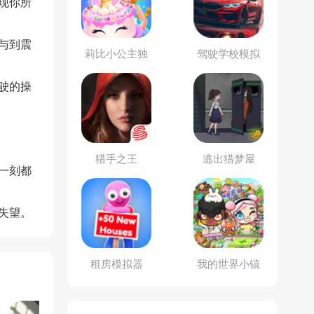
现你所
与到震
莉比小公主独
驾驶学校模拟
角兽餐厅
驶的操
猎手之王
逃出猎梦屋
一刻都
失望。
租房模拟器
我的世界小镇
医院