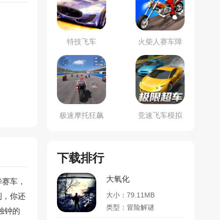
特技飞车
火柴人赛车障
碍赛
极速摩托狂飙
竞速飞车模拟
下载排行
大氧化
华赛车，
大小：79.11MB
利，你还
类型：冒险解谜
独钟的