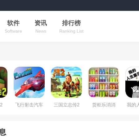
软件
资讯
排行榜
Software
News
Ranking List
2
飞行射击汽车
三国立志传2
货柜乐消消
我的
城
息