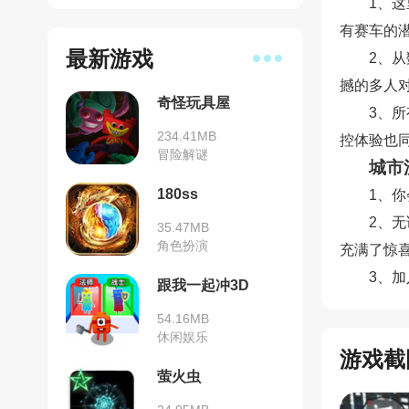
1、
有赛车的
最新游戏
2、
撼的多人
奇怪玩具屋
3、
234.41MB
控体验也
冒险解谜
城市
180ss
1、
2、
35.47MB
角色扮演
充满了惊
3、
跟我一起冲3D
54.16MB
休闲娱乐
游戏截
萤火虫