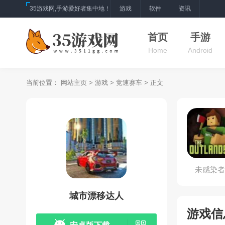
35游戏网,手游爱好者集中地！
游戏
软件
资讯
首页
手游
Home
Android
当前位置：
网站主页
>
游戏
>
竞速赛车
> 正文
未感染者
城市漂移达人
游戏信