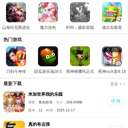
山海经无限进化
魔力涂色
时间：摄影冒险
逃出实验室
热门游戏
刀剑斗神传
甜瓜游乐场28.5
黑神榜哪吒正式
死神vs火影8.15
国际版
版
满人物版
最新下载
更多
米加世界我的乐园
详 情
类型：
角色扮演
大小：
269.45MB
版本：
12
时间：
2025-12-17
真的有点强