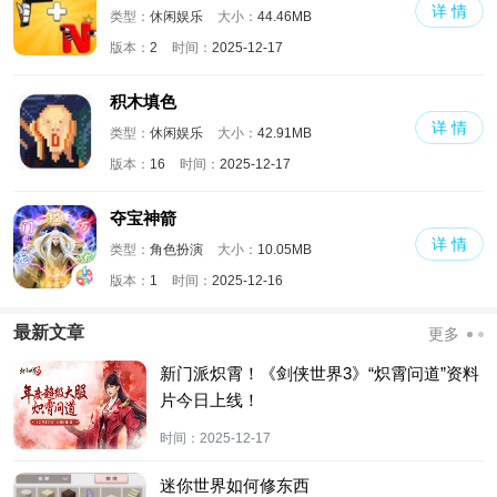
详 情
类型：
休闲娱乐
大小：
44.46MB
版本：
2
时间：
2025-12-17
积木填色
详 情
类型：
休闲娱乐
大小：
42.91MB
版本：
16
时间：
2025-12-17
夺宝神箭
详 情
类型：
角色扮演
大小：
10.05MB
版本：
1
时间：
2025-12-16
最新文章
更多
新门派炽霄！《剑侠世界3》“炽霄问道”资料
片今日上线！
时间：
2025-12-17
迷你世界如何修东西