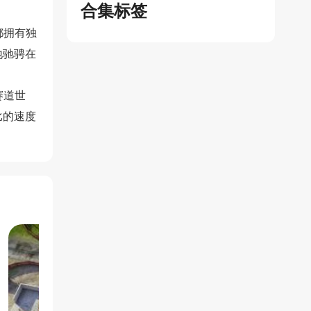
合集标签
都拥有独
地驰骋在
赛道世
比的速度