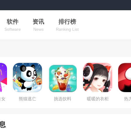
软件
资讯
排行榜
Software
News
Ranking List
鞋女
熊猫逃亡
挑选饮料
暖暖的衣柜
热
息