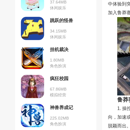
37.64MB
中体验到
休闲娱乐
加入鲁莽
跳跃的怪兽
34.15MB
休闲娱乐
挂机裁决
1.80MB
角色扮演
疯狂校园
67.86MB
模拟经营
鲁莽
神兽养成记
1.
向，加速
225.02MB
角色扮演
脱颖而出