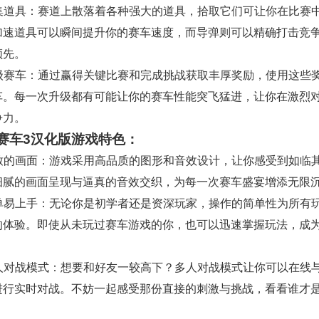
 收集道具：赛道上散落着各种强大的道具，拾取它们可让你在比赛
加速道具可以瞬间提升你的赛车速度，而导弹则可以精确打击竞
领先。
 升级赛车：通过赢得关键比赛和完成挑战获取丰厚奖励，使用这些
车。每一次升级都有可能让你的赛车性能突飞猛进，让你在激烈
争力。
赛车3汉化版游戏特色：
 精致的画面：游戏采用高品质的图形和音效设计，让你感受到如临
细腻的画面呈现与逼真的音效交织，为每一次赛车盛宴增添无限
 简单易上手：无论你是初学者还是资深玩家，操作的简单性为所有
的体验。即使从未玩过赛车游戏的你，也可以迅速掌握玩法，成
。
 多人对战模式：想要和好友一较高下？多人对战模式让你可以在线
进行实时对战。不妨一起感受那份直接的刺激与挑战，看看谁才
。