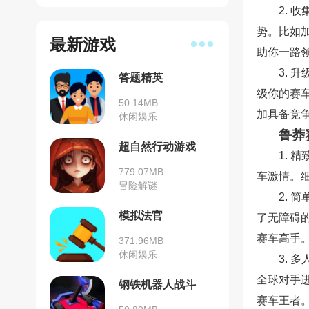
2.
势。比如
最新游戏
助你一路
3.
答题精英
级你的赛
50.14MB
加具备竞
休闲娱乐
鲁莽
超自然行动游戏
1.
779.07MB
车激情。
冒险解谜
2.
模拟法官
了无障碍
赛车高手
371.96MB
休闲娱乐
3.
全球对手
钢铁机器人战斗
赛车王者