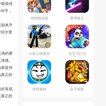
中获得优
争对手，
驾校模拟器
赛博骑士
奖励来升
对抗中更
其境的赛
火柴人绳索英
宝宝飞行员
雄：黑豹警官
沉浸感。
玩家提供
为真正的
与好友或
球球越狱
金币探险
是真正的