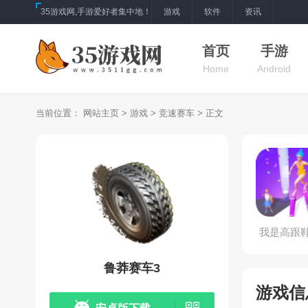
35游戏网,手游爱好者集中地！
游戏
软件
资讯
首页
手游
Home
Android
当前位置：
网站主页
>
游戏
>
竞速赛车
> 正文
我是高跟
王
鲁莽赛车3
游戏信