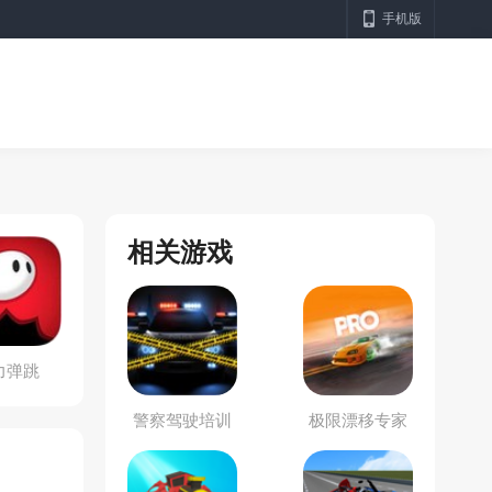
手机版
相关游戏
力弹跳
警察驾驶培训
极限漂移专家
模拟器