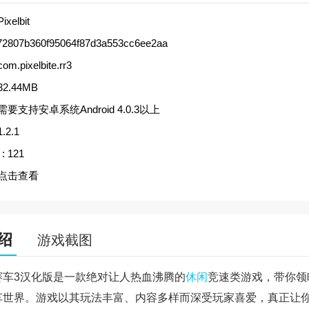
Pixelbit
72807b360f95064f87d3a553cc6ee2aa
com.pixelbite.rr3
32.44MB
需要支持安卓系统Android 4.0.3以上
1.2.1
:
121
点击查看
绍
游戏截图
赛车3汉化版是一款绝对让人热血沸腾的
休闲
竞速类游戏，带你领
车世界。游戏以其玩法丰富、内容多样而深受玩家喜爱，真正让