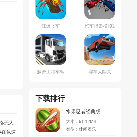
狂爆飞车
汽车撞击模拟2
越野工程车驾
赛车大闯关
驶
下载排行
水果忍者经典版
大小：51.12MB
略无人
类型：休闲娱乐
你在竞速