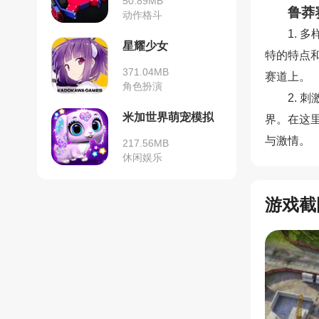
50.89MB
鲁莽
动作格斗
1.
星耀少女
特的特点
371.04MB
赛道上。
角色扮演
2.
米加世界萌宠模拟
界。在这
与激情。
217.56MB
休闲娱乐
游戏截