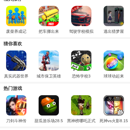
废柴养成记
把车挪出来
驾驶学校模拟
逃出猎梦屋
猜你喜欢
真实武器世界
城市保卫英雄
恐怖学校3
球球动起来
热门游戏
刀剑斗神传
甜瓜游乐场28.5
黑神榜哪吒正式
死神vs火影8.15
国际版
版
满人物版