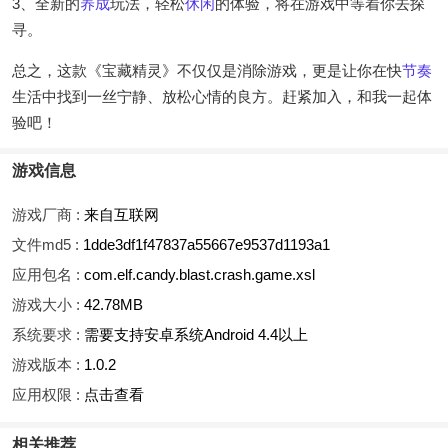
3、全新的
养成
玩法，轻松
休闲
的体验，将在游戏中等着你去探
寻。
总之，这款《宝藏精灵》不仅仅是消除游戏，更是让你在快
节奏
生活中找到一丝宁静、放松心情的良方。赶紧加入，和我一起体
验吧！
游戏信息
游戏厂商 :
来自互联网
文件md5 :
1dde3df1f47837a55667e9537d1193a1
应用包名 :
com.elf.candy.blast.crash.game.xsl
游戏大小 :
42.78MB
系统要求 :
需要支持安卓系统Android 4.4以上
游戏版本 :
1.0.2
应用权限 :
点击查看
相关推荐