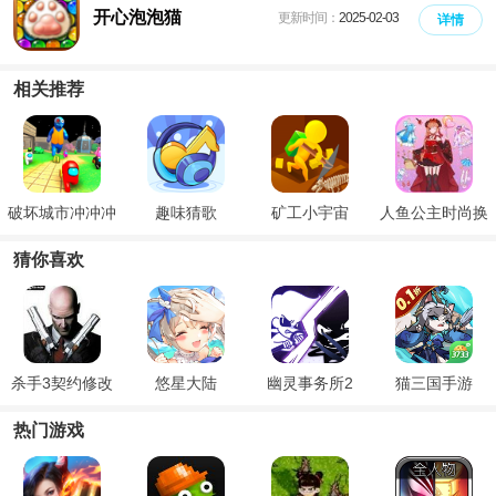
开心泡泡猫
更新时间：
2025-02-03
详情
相关推荐
破坏城市冲冲冲
趣味猜歌
矿工小宇宙
人鱼公主时尚换
装
猜你喜欢
杀手3契约修改
悠星大陆
幽灵事务所2
猫三国手游
器
热门游戏