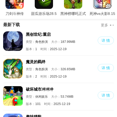
刀剑斗神传
甜瓜游乐场28.5
黑神榜哪吒正式
死神vs火影8.15
国际版
版
满人物版
最新下载
更多
黑创世纪:重启
详 情
类型：
角色扮演
大小：
187.99MB
版本：
1
时间：
2025-12-19
魔灵的羁绊
详 情
类型：
角色扮演
大小：
326.65MB
版本：
2
时间：
2025-12-19
破坏城市冲冲冲
详 情
类型：
休闲娱乐
大小：
53.74MB
版本：
101
时间：
2025-12-19
趣味猜歌