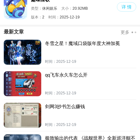
详 情
类型：
休闲娱乐
大小：
20.92MB
版本：
2
时间：
2025-12-19
最新文章
更多
冬雪之星！魔域口袋版年度大神加冕
时间：
2025-12-19
qq飞车永久车怎么开
时间：
2025-12-19
剑网3抄书怎么赚钱
时间：
2025-12-19
极致输出的代表 《战舰世界》全新巡洋舰不