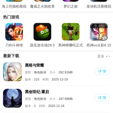
海上挖掘机模拟
魔戒之火焰纹章
梦幻之旅
发动机活塞模拟
器
热门游戏
刀剑斗神传
甜瓜游乐场28.5
黑神榜哪吒正式
死神vs火影8.15
国际版
版
满人物版
最新下载
更多
黑暗与荣耀
详 情
类型：
角色扮演
大小：
292.91MB
版本：
215
时间：
2025-12-19
黑创世纪:重启
详 情
类型：
角色扮演
大小：
187.99MB
版本：
1
时间：
2025-12-19