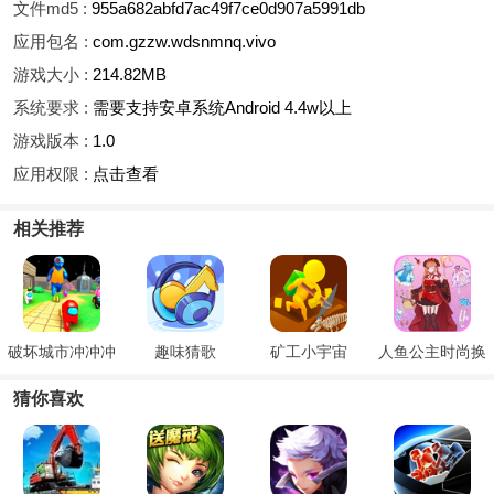
文件md5 :
955a682abfd7ac49f7ce0d907a5991db
应用包名 :
com.gzzw.wdsnmnq.vivo
游戏大小 :
214.82MB
系统要求 :
需要支持安卓系统Android 4.4w以上
游戏版本 :
1.0
应用权限 :
点击查看
相关推荐
破坏城市冲冲冲
趣味猜歌
矿工小宇宙
人鱼公主时尚换
装
猜你喜欢