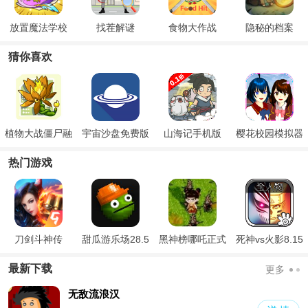
放置魔法学校
找茬解谜
食物大作战
隐秘的档案
猜你喜欢
植物大战僵尸融
宇宙沙盘免费版
山海记手机版
樱花校园模拟器
合版手机版
无广告版
热门游戏
刀剑斗神传
甜瓜游乐场28.5
黑神榜哪吒正式
死神vs火影8.15
国际版
版
满人物版
最新下载
更多
无敌流浪汉