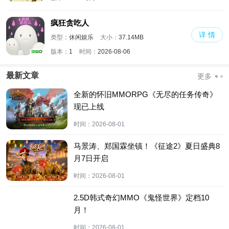
疯狂贪吃人
详 情
类型：
休闲娱乐
大小：
37.14MB
版本：
1
时间：
2026-08-06
最新文章
更多
全新的怀旧MMORPG《无尽的任务传奇》
现已上线
时间：
2026-08-01
马景涛、郑国霖坐镇！《征途2》夏日盛典8
月7日开启
时间：
2026-08-01
2.5D韩式奇幻MMO《鬼怪世界》定档10
月！
时间：
2026-08-01