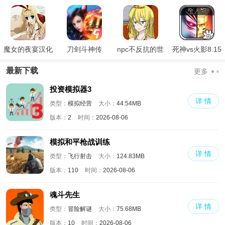
魔女的夜宴汉化
刀剑斗神传
npc不反抗的世
死神vs火影8.15
版
界
满人物版
最新下载
更多
投资模拟器3
详 情
类型：
模拟经营
大小：
44.54MB
版本：
2
时间：
2026-08-06
模拟和平枪战训练
详 情
类型：
飞行射击
大小：
124.83MB
版本：
110
时间：
2026-08-06
魂斗先生
详 情
类型：
冒险解谜
大小：
75.68MB
版本：
10
时间：
2026-08-06