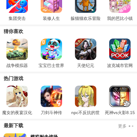
集团突击
装修人生
躲猫猫欢乐冒险
我的芭比小镇
猜你喜欢
战争模拟器
宝宝巴士世界
天使纪元
波克城市官网
2024
热门游戏
魔女的夜宴汉化
刀剑斗神传
npc不反抗的世
死神vs火影8.15
版
界
满人物版
最新下载
更多
模拟射击战场