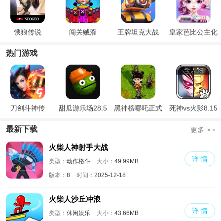
饿狼传说
闯关贼溜
王牌坦克大战
皇家芭比公主化
妆
热门游戏
刀剑斗神传
甜瓜游乐场28.5
黑神榜哪吒正式
死神vs火影8.15
国际版
版
满人物版
最新下载
更多
火柴人神射手大战
详 情
类型：
动作格斗
大小：
49.99MB
版本：
8
时间：
2025-12-18
火柴人沙丘冲浪
详 情
类型：
休闲娱乐
大小：
43.66MB