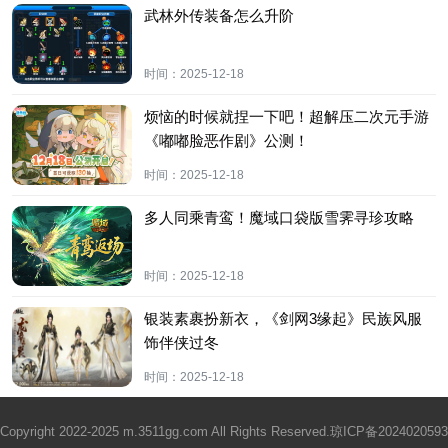
武林外传装备怎么升阶
时间：
2025-12-18
烦恼的时候就捏一下吧！超解压二次元手游
《嘟嘟脸恶作剧》公测！
时间：
2025-12-18
多人同乘青鸾！魔域口袋版雪霁寻珍攻略
时间：
2025-12-18
银装素裹扮新衣，《剑网3缘起》民族风服
饰伴侠过冬
时间：
2025-12-18
Copyright 2022-2025 m.3511gg.com All Rights Reserved.
琼ICP备2024020593