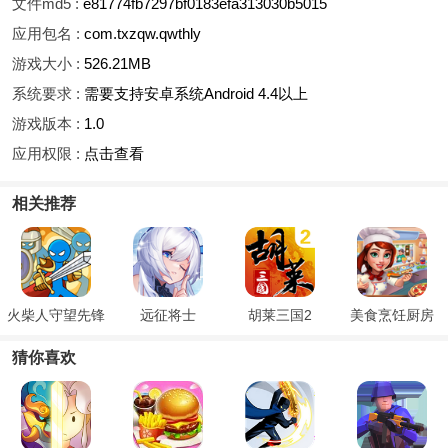
文件md5 :
e81774fb7297bf0183efa313030b5015
应用包名 :
com.txzqw.qwthly
游戏大小 :
526.21MB
系统要求 :
需要支持安卓系统Android 4.4以上
游戏版本 :
1.0
应用权限 :
点击查看
相关推荐
火柴人守望先锋
远征将士
胡莱三国2
美食烹饪厨房
猜你喜欢