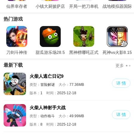
仙界幸存者
小镇大厨披萨店
开局一把刀单机
战地模拟器国际
版
版
热门游戏
刀剑斗神传
甜瓜游乐场28.5
黑神榜哪吒正式
死神vs火影8.15
国际版
版
满人物版
最新下载
更多
火柴人逃亡日记9
详 情
类型：
冒险解谜
大小：
77.36MB
版本：
1
时间：
2025-12-18
火柴人神射手大战
详 情
类型：
动作格斗
大小：
49.99MB
版本：
8
时间：
2025-12-18