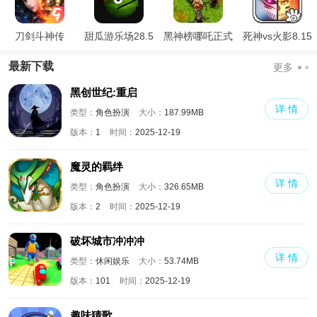
刀剑斗神传
甜瓜游乐场28.5
黑神榜哪吒正式
死神vs火影8.15
国际版
版
满人物版
最新下载
更多
黑创世纪:重启
详 情
类型：
角色扮演
大小：
187.99MB
版本：
1
时间：
2025-12-19
魔灵的羁绊
详 情
类型：
角色扮演
大小：
326.65MB
版本：
2
时间：
2025-12-19
破坏城市冲冲冲
详 情
类型：
休闲娱乐
大小：
53.74MB
版本：
101
时间：
2025-12-19
趣味猜歌