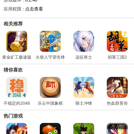
应用权限 :
点击查看
相关推荐
黄金矿工极速版
火柴人守望先锋
远征将士
胡莱三国2
猜你喜欢
不稳定的2048
乐云中国象棋
骑士冲锋
热血群英传
热门游戏