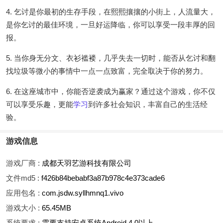
4. 乞讨是你最初的生存手段，在熙熙攘攘的小街上，人流量大，
是你乞讨的最佳环境，一旦好运降临，你可以享受一段丰厚的回
报。
5. 当你身无分文、衣衫褴褛，几乎失去一切时，能否从乞讨和翻
找垃圾等微小的事情中一点一点致富，完全取决于你的努力。
6. 在这座城市中，你能否逆袭成为赢家？通过这个游戏，你不仅
可以享受乐趣，更能
学习
到许多社会知识，丰富自己的生活经
验。
游戏信息
游戏厂商 :
成都天羽艺游科技有限公司
文件md5 :
f426b84bebabf3a87b978c4e373cade6
应用包名 :
com.jsdw.syllhmnq1.vivo
游戏大小 :
65.45MB
系统要求 :
需要支持安卓系统Android 4.0以上