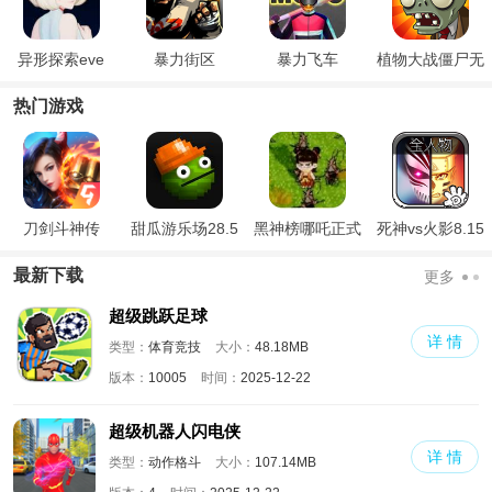
异形探索eve
暴力街区
暴力飞车
植物大战僵尸无
名版
热门游戏
刀剑斗神传
甜瓜游乐场28.5
黑神榜哪吒正式
死神vs火影8.15
国际版
版
满人物版
最新下载
更多
超级跳跃足球
详 情
类型：
体育竞技
大小：
48.18MB
版本：
10005
时间：
2025-12-22
超级机器人闪电侠
详 情
类型：
动作格斗
大小：
107.14MB