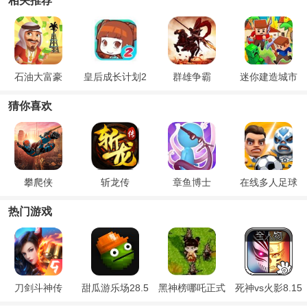
相关推荐
石油大富豪
皇后成长计划2
群雄争霸
迷你建造城市
猜你喜欢
攀爬侠
斩龙传
章鱼博士
在线多人足球
热门游戏
刀剑斗神传
甜瓜游乐场28.5
黑神榜哪吒正式
死神vs火影8.15