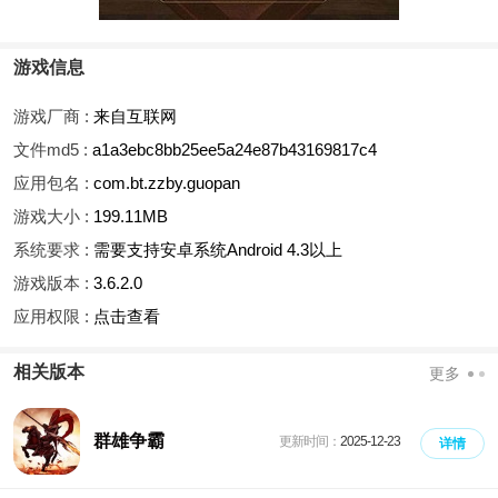
游戏信息
游戏厂商 :
来自互联网
文件md5 :
a1a3ebc8bb25ee5a24e87b43169817c4
应用包名 :
com.bt.zzby.guopan
游戏大小 :
199.11MB
系统要求 :
需要支持安卓系统Android 4.3以上
游戏版本 :
3.6.2.0
应用权限 :
点击查看
相关版本
更多
群雄争霸
更新时间：
2025-12-23
详情