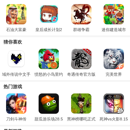
石油大富豪
皇后成长计划2
群雄争霸
迷你建造城市
猜你喜欢
域外传说中文手
愤怒的小鸟里约
奇遇传奇官方版
完美世界
机版
大冒险
热门游戏
刀剑斗神传
甜瓜游乐场28.5
黑神榜哪吒正式
死神vs火影8.15
国际版
版
满人物版