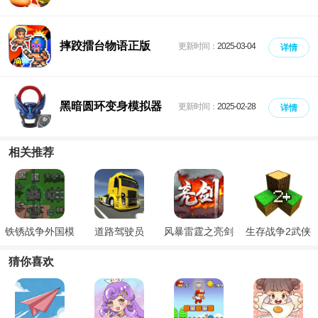
摔跤擂台物语正版
更新时间：
2025-03-04
详情
黑暗圆环变身模拟器
更新时间：
2025-02-28
详情
官方正版2025
相关推荐
铁锈战争外国模
道路驾驶员
风暴雷霆之亮剑
生存战争2武侠
组整合包
模组安装器
猜你喜欢