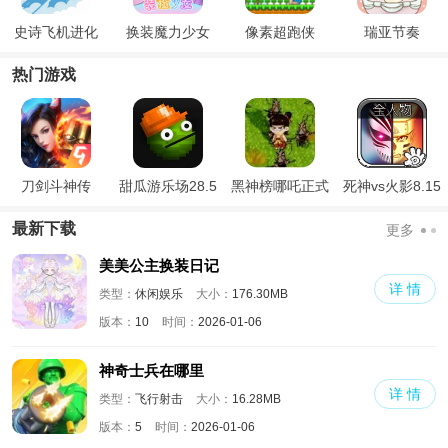
史诗飞机进化
换装魔力少女
像素超跑侠
瑞亚节奏
热门游戏
刀剑斗神传
甜瓜游乐场28.5
黑神榜哪吒正式
死神vs火影8.15
国际版
版
满人物版
最新下载
更多
美美公主换装日记
详 情
类型：
休闲娱乐
大小：
176.30MB
版本：
10
时间：
2026-01-06
神奇士兵在哪里
详 情
类型：
飞行射击
大小：
16.28MB
版本：
5
时间：
2026-01-06