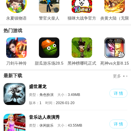
永夏镇物语
警官火柴人
猫咪大战争官方
炎黄大陆（无限
正版
送充值）
热门游戏
刀剑斗神传
甜瓜游乐场28.5
黑神榜哪吒正式
死神vs火影8.15
国际版
版
满人物版
最新下载
更多
盛世屠龙
详 情
类型：
角色扮演
大小：
3.49MB
版本：
1
时间：
2026-01-20
音乐达人表演秀
详 情
类型：
休闲娱乐
大小：
43.55MB