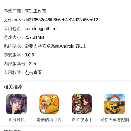
游戏厂商 :
塞壬工作室
文件md5 :
d4376532e48fb6b6eb4e04d23a86cd12
应用包名 :
com.longpath.trd
游戏大小 :
297.91MB
系统要求 :
需要支持安卓系统Android 7以上
游戏版本 :
3.0.6
内部版本号 :
325
应用权限 :
点击查看
相关推荐
直播时代
老爹的塔可店
祭.亡灵杀手
迷你火车与挖掘
HD
机