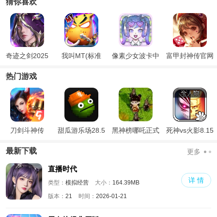
猜你喜欢
奇迹之剑2025
我叫MT(标准
像素少女波卡中
富甲封神传官网
最新版
版)
文版
版
热门游戏
刀剑斗神传
甜瓜游乐场28.5
黑神榜哪吒正式
死神vs火影8.15
国际版
版
满人物版
最新下载
更多
直播时代
详 情
类型：
模拟经营
大小：
164.39MB
版本：
21
时间：
2026-01-21