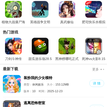
植物大战僵尸海
英雄战争文明
真武修仙
肥宅快乐水模拟
滩版
器
热门游戏
刀剑斗神传
甜瓜游乐场28.5
黑神榜哪吒正式
死神vs火影8.15
国际版
版
满人物版
最新下载
更多
装扮我的少女模特
详 情
类型：
休闲娱乐
大小：
153.12MB
版本：
10
时间：
2025-12-23
逃离恐怖密室