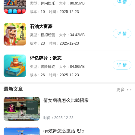
详 情
类型：
休闲娱乐
大小：
80.95MB
版本：
10
时间：
2025-12-23
石油大富豪
详 情
类型：
模拟经营
大小：
34.42MB
版本：
23
时间：
2025-12-23
记忆碎片：遗忘
详 情
类型：
冒险解谜
大小：
84.86MB
版本：
26
时间：
2025-12-23
最新文章
更多
倩女幽魂怎么比武招亲
时间：
2025-12-23
qq炫舞怎么激活飞行