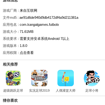
游戏信息
游戏厂商 :
来自互联网
文件md5 :
ae91d6de940d9db4172df4a9d211381a
应用包名 :
com.kangalgames.futbolx
游戏大小 :
71.61MB
系统要求 :
需要支持安卓系统Android 7以上
游戏版本 :
1.8.0
应用权限 :
点击查看
相关推荐
超级跳跃足球
实况足球2019
人偶灌篮大师
足球小将
猜你喜欢