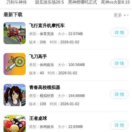
刀剑斗神传
甜瓜游乐场28.5
黑神榜哪吒正式
死神vs火影8.15
国际版
版
满人物版
最新下载
更多
飞行直升机摩托车
详 情
类型：
体育竞技
大小：
22.07MB
版本：
206
时间：
2026-01-02
飞刀高手
详 情
类型：
休闲娱乐
大小：
100.56MB
版本：
40
时间：
2026-01-02
青春高校模拟器
详 情
类型：
模拟经营
大小：
164.88MB
版本：
109
时间：
2026-01-02
王者桌球
详 情
类型：
休闲娱乐
大小：
22.83MB