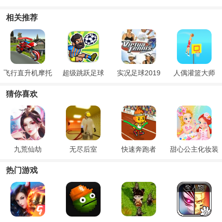
相关推荐
飞行直升机摩托
超级跳跃足球
实况足球2019
人偶灌篮大师
车
猜你喜欢
九荒仙劫
无尽后室
快速奔跑者
甜心公主化妆装
扮
热门游戏