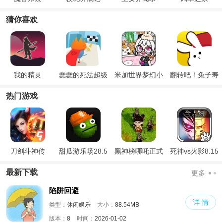
猜你喜欢
我的精灵
蠢蠢的死法超级
米加世界梦幻小
翻转吧！兔子寿
英雄
镇
司
热门游戏
刀剑斗神传
甜瓜游乐场28.5
黑神榜哪吒正式
死神vs火影8.15
国际版
版
满人物版
最新下载
更多
陷阱回避
详 情
类型：
休闲娱乐
大小：
88.54MB
版本：
8
时间：
2026-01-02