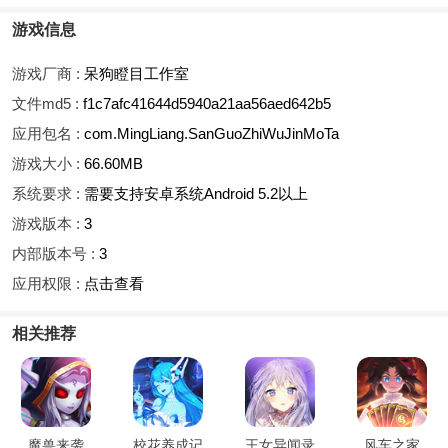
游戏信息
游戏厂商 :
呆狗瞪目工作室
文件md5 :
f1c7afc41644d5940a21aa56aed642b5
应用包名 :
com.MingLiang.SanGuoZhiWuJinMoTa
游戏大小 :
66.60MB
系统要求 :
需要支持安卓系统Android 5.2以上
游戏版本 :
3
内部版本号 :
3
应用权限 :
点击查看
相关推荐
魔兽来袭
校花养成记
王女异闻录
风车之家