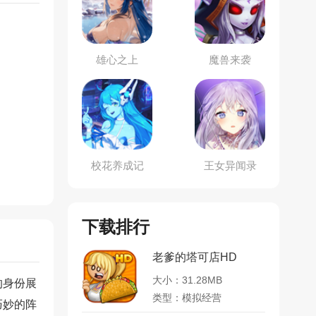
雄心之上
魔兽来袭
校花养成记
王女异闻录
下载排行
老爹的塔可店HD
大小：31.28MB
的身份展
类型：模拟经营
巧妙的阵