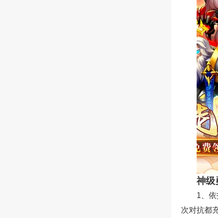
神级
1、
次对抗都