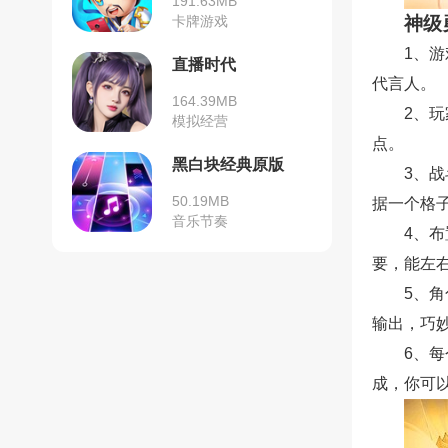
191.63MB
卡牌游戏
神级
1、
直播时代
代言人。
164.39MB
2、
模拟经营
点。
黑白块经典原版
3、
50.19MB
据一个格
音乐节奏
4、
要，能左
5、
输出，巧
6、
成，你可