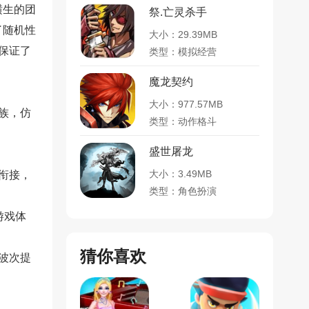
横生的团
祭.亡灵杀手
了随机性
大小：29.39MB
，保证了
类型：模拟经营
魔龙契约
大小：977.57MB
族，仿
类型：动作格斗
盛世屠龙
大小：3.49MB
衔接，
类型：角色扮演
游戏体
猜你喜欢
波次提