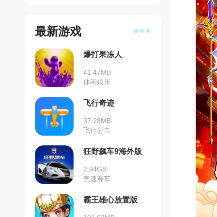
最新游戏
爆打果冻人
41.47MB
休闲娱乐
飞行奇迹
37.28MB
飞行射击
狂野飙车9海外版
2.94GB
竞速赛车
霸王雄心放置版