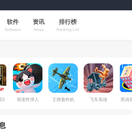
软件
资讯
排行榜
Software
News
Ranking List
双5
萌宠炸弹人
王牌轰炸机
飞车英雄
黑洞
息