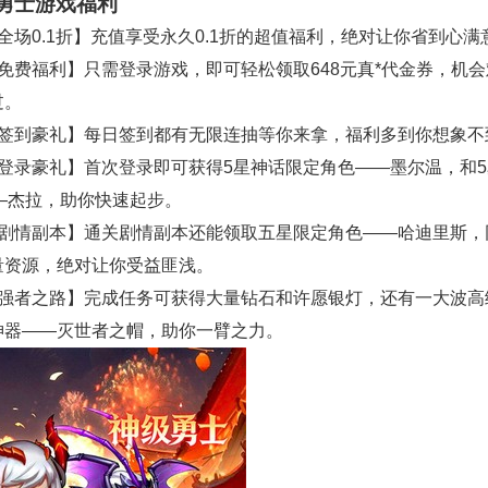
勇士游戏福利
全场0.1折】充值享受永久0.1折的超值福利，绝对让你省到心满
【免费福利】只需登录游戏，即可轻松领取648元真*代金券，机
过。
【签到豪礼】每日签到都有无限连抽等你来拿，福利多到你想象不
【登录豪礼】首次登录即可获得5星神话限定角色——墨尔温，和
—杰拉，助你快速起步。
【剧情副本】通关剧情副本还能领取五星限定角色——哈迪里斯，
量资源，绝对让你受益匪浅。
【强者之路】完成任务可获得大量钻石和许愿银灯，还有一大波高
神器——灭世者之帽，助你一臂之力。