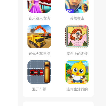
音乐达人表演
英雄突击
秀
迷你火车与挖
窗台上的蝴蝶
掘机
避开车祸
迷你生活我的
小鸡