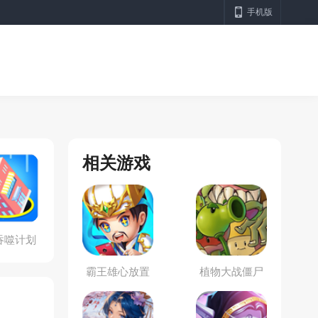
手机版
相关游戏
吞噬计划
霸王雄心放置
植物大战僵尸
版
抽卡版