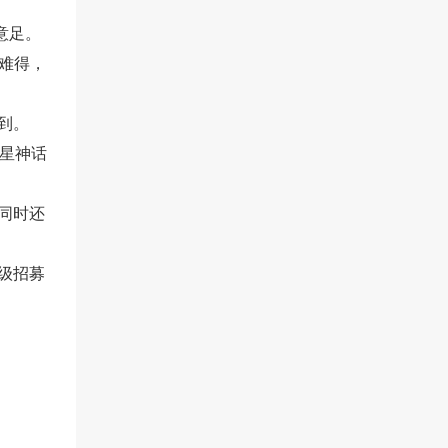
意足。
会难得，
到。
5星神话
同时还
级招募