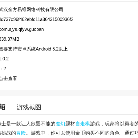
武汉全方易维网络科技有限公司
4d737c96f462ebfc11a36431500936f2
com.sjys.qfyw.guopan
839.37MB
需要支持安卓系统Android 5.2以上
1.0.2
:
2
点击查看
绍
游戏截图
勇士是一款让人欲罢不能的
魔幻
题材
自走棋
游戏，玩家将以勇者
满挑战的
冒险
。游戏中，你可以使用金币购买不同的角色，通过