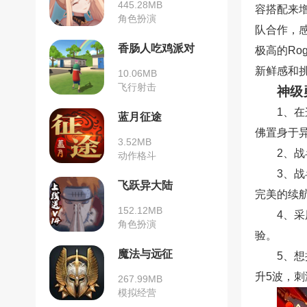
445.28MB
容搭配来
角色扮演
队合作，
香肠人吃鸡派对
极高的Ro
新鲜感和
10.06MB
飞行射击
神级
1、
蓝月征途
佛置身于
3.52MB
2、
动作格斗
3、
飞跃异大陆
完美的续
152.12MB
4、采
角色扮演
验。
魔法与远征
5、
升5波，
267.99MB
模拟经营