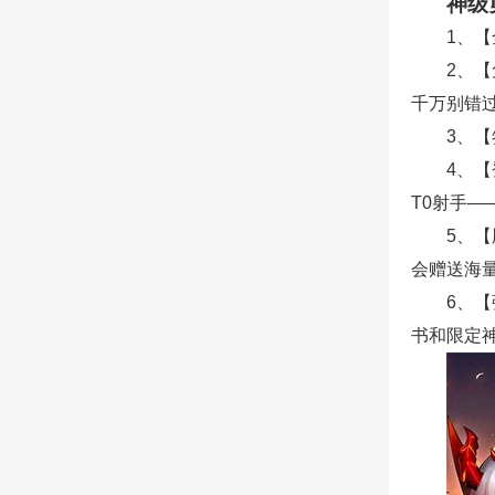
神级
1、【
2、
千万别错
3、
4、
T0射手—
5、
会赠送海
6、
书和限定