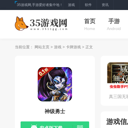
35游戏网,手游爱好者集中地！
游戏
软件
资讯
首页
手游
Home
Android
当前位置：
网站主页
>
游戏
>
卡牌游戏
> 正文
真三国无
神级勇士
游戏信