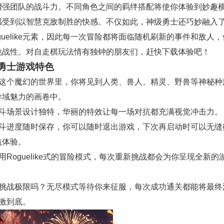
增强团队的战斗力。不同角色之间的羁绊搭配将使你体验到妙趣
感受到以智慧克敌制胜的快感。不仅如此，神级勇士还巧妙融入
guelike元素，因此每一次冒险都将面临随机刷新的事件和敌人
挑战性。对自走棋玩法情有独钟的朋友们，赶快下载体验吧！
勇士游戏特色
在这个魔幻的世界里，你将见到人类、兽人、精灵、野兽等神秘种
异域魅力的画卷中。
战斗场景设计独特，华丽的特效让每一场对抗都充满视觉冲击力。
战斗进度随时保存，你可以随时退出游戏，下次再启动时可以无缝
航体验。
用Roguelike式的冒险模式，每次重新挑战都会为你呈现全新的
想挑战极限吗？无尽模式等待你来征服，每次成功通关都能将最终
刺激到底。