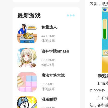
装备，迎
最新游戏
称量达人
44.61MB
休闲娱乐
诸神学院smash
83.53MB
动作格斗
魔法方块大战
游戏
1.
5.55MB
休闲娱乐
性的任务
2. 
滑稽联盟
法，各种