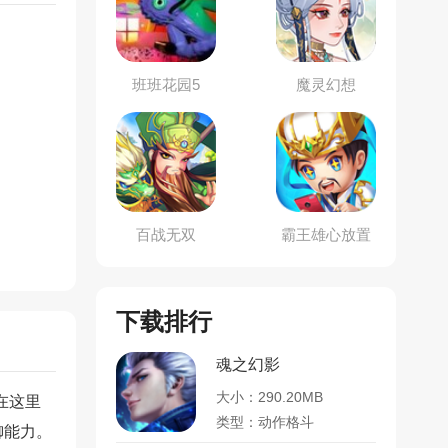
班班花园5
魔灵幻想
百战无双
霸王雄心放置
版
下载排行
魂之幻影
大小：290.20MB
在这里
类型：动作格斗
御能力。