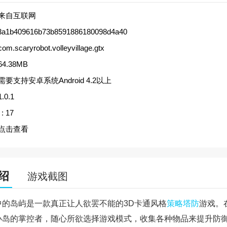
来自互联网
3a1b409616b73b8591886180098d4a40
com.scaryrobot.volleyvillage.gtx
64.38MB
需要支持安卓系统Android 4.2以上
1.0.1
:
17
点击查看
绍
游戏截图
中的岛屿是一款真正让人欲罢不能的3D卡通风格
策略
塔防
游戏。
小岛的掌控者，随心所欲选择游戏模式，收集各种物品来提升防