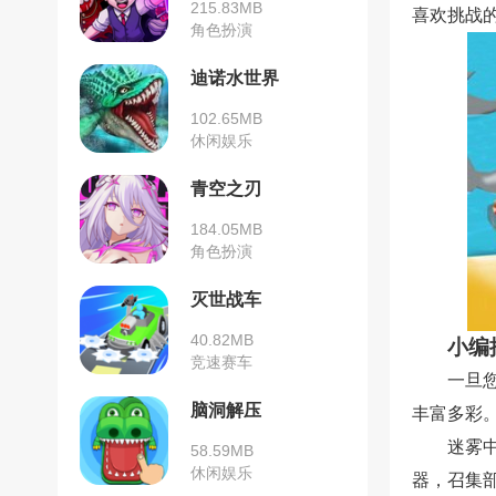
215.83MB
喜欢挑战
角色扮演
迪诺水世界
102.65MB
休闲娱乐
青空之刃
184.05MB
角色扮演
灭世战车
40.82MB
小编
竞速赛车
一旦
脑洞解压
丰富多彩
迷雾
58.59MB
休闲娱乐
器，召集