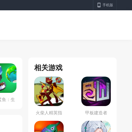
手机版
相关游戏
鲨鱼：生
存
火柴人精英指
甲板建造者
挥官