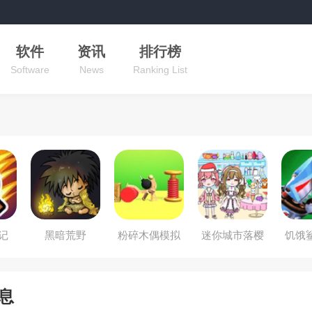
软件
资讯
排行榜
Software
News
Ranking List
记
黑暗荒野
粉碎木偶模拟
迷你城市落樱
饥饿
器
小镇
息