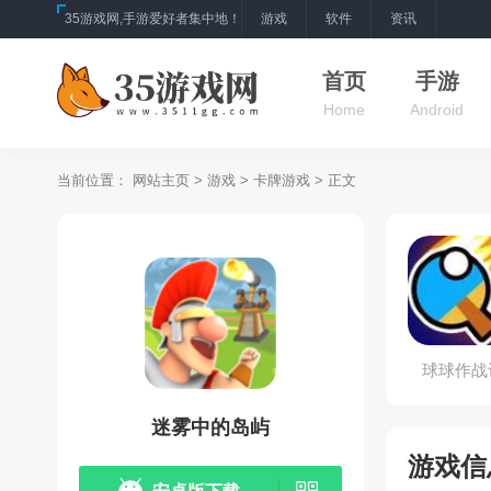
35游戏网,手游爱好者集中地！
游戏
软件
资讯
首页
手游
Home
Android
当前位置：
网站主页
>
游戏
>
卡牌游戏
> 正文
球球作战
迷雾中的岛屿
游戏信