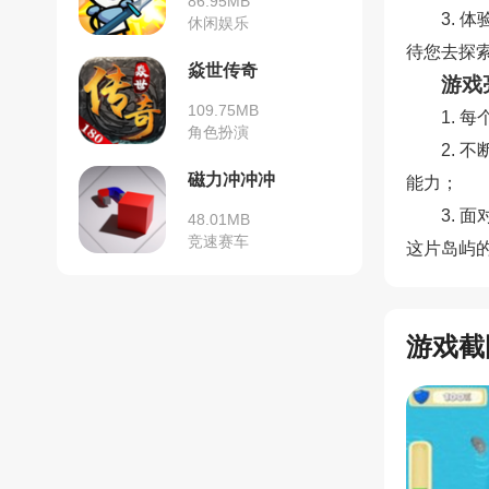
86.95MB
3.
休闲娱乐
待您去探
焱世传奇
游戏
109.75MB
1.
角色扮演
2.
磁力冲冲冲
能力；
3.
48.01MB
竞速赛车
这片岛屿
游戏截