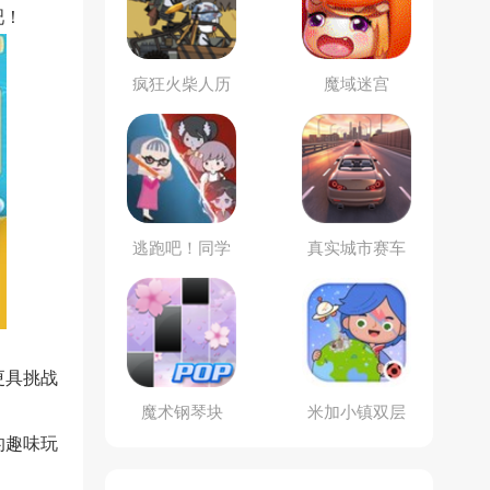
吧！
疯狂火柴人历
魔域迷宫
险记
逃跑吧！同学
真实城市赛车
更具挑战
魔术钢琴块
米加小镇双层
自建房
的趣味玩