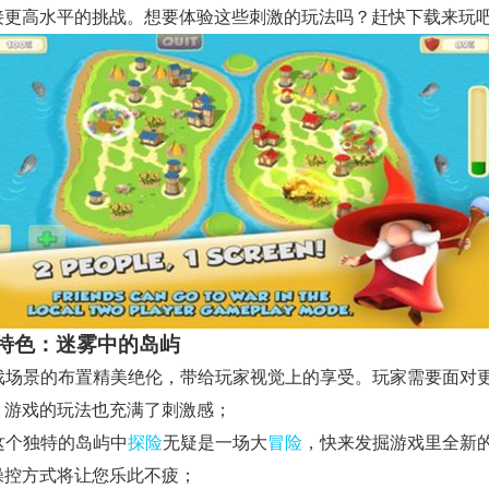
接更高水平的挑战。想要体验这些刺激的玩法吗？赶快下载来玩
特色：迷雾中的岛屿
 游戏场景的布置精美绝伦，带给玩家视觉上的享受。玩家需要面对
，游戏的玩法也充满了刺激感；
在这个独特的岛屿中
探险
无疑是一场大
冒险
，快来发掘游戏里全新
操控方式将让您乐此不疲；