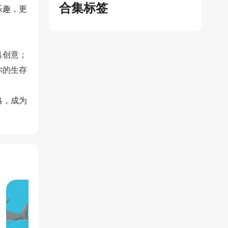
合集标签
乐趣，更
具创意；
你的生存
略，成为