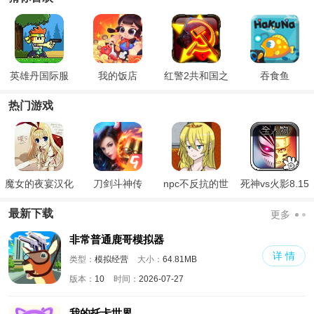
英雄丹国际服
我的饭店
红警2共和国之
吞食鱼
辉地图mod
热门游戏
魔女的夜宴汉化
刀剑斗神传
npc不反抗的世
死神vs火影8.15
版
界
满人物版
最新下载
更多
非常普通鹿哥模拟器
详 情
类型：
模拟经营
大小：
64.81MB
版本：
10
时间：
2026-07-27
我的托卡世界