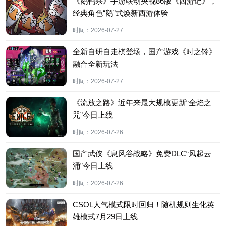
《鹅鸭杀》手游联动央视86版《西游记》，
经典角色“鹅”式焕新西游体验
时间：
2026-07-27
全新自研自走棋登场，国产游戏《时之铃》
融合全新玩法
时间：
2026-07-27
《流放之路》近年来最大规模更新“全焰之
咒”今日上线
时间：
2026-07-26
国产武侠《息风谷战略》免费DLC“风起云
涌”今日上线
时间：
2026-07-26
CSOL人气模式限时回归！随机规则生化英
雄模式7月29日上线