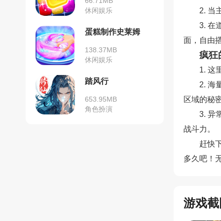
66.71MB
休闲娱乐
2.
3.
蛋糕制作史莱姆
面，自由
138.37MB
疯狂
休闲娱乐
1.
踏风行
2.
653.95MB
区域的秘
角色扮演
3.
战斗力。
赶快
多久吧！
游戏截