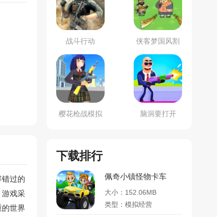
战斗行动
侠客梦国风割
草
樱花枪战模拟
脑洞要打开
器
下载排行
佩奇小镇怪物卡车
容错过的
大小：152.06MB
。游戏采
类型：模拟经营
重的世界