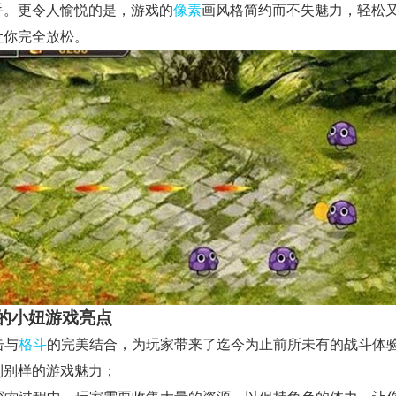
手。更令人愉悦的是，游戏的
像素
画风格简约而不失魅力，轻松
让你完全放松。
的小妞游戏亮点
击与
格斗
的完美结合，为玩家带来了迄今为止前所未有的战斗体
到别样的游戏魅力；