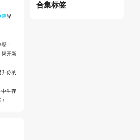
合集标签
换装
界
快感；
，揭开新
提升你的
界中生存
择！