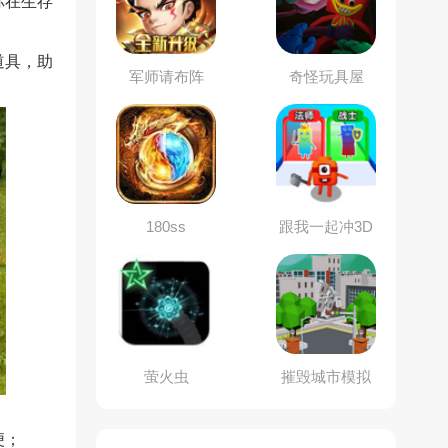
你在生存
道具，助
军师请布阵
奇怪玩具屋
180ss
跟我一起冲3D
萤火虫
摧毁城市模拟
器
便；