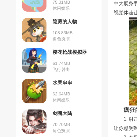
75.31MB
中大展身
休闲娱乐
视觉体验
隐藏的人物
108.83MB
角色扮演
樱花枪战模拟器
61.74MB
飞行射击
水果串串
62.64MB
休闲娱乐
疯狂
剑魂大陆
1. 射
70.70MB
让你感受
角色扮演