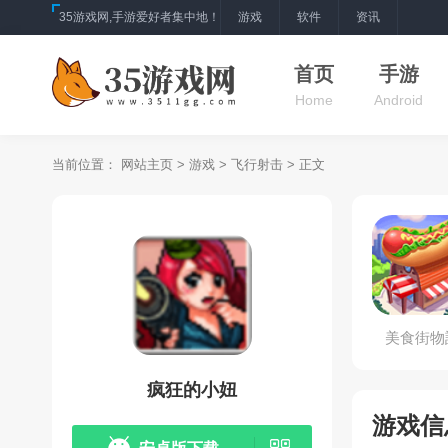
35游戏网,手游爱好者集中地！
游戏
软件
资讯
首页
手游
Home
Android
当前位置：
网站主页
>
游戏
>
飞行射击
> 正文
美食街物
疯狂的小妞
游戏信