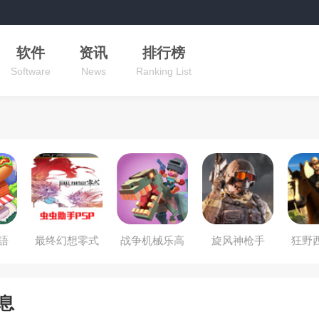
软件
资讯
排行榜
Software
News
Ranking List
語
最终幻想零式
战争机械乐高
旋风神枪手
狂野
达人
息