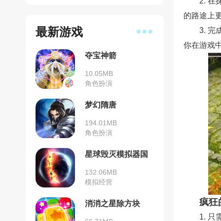
2.
的路途上
最新游戏
3.
你在游戏
夺宝神箭
10.05MB
角色扮演
梦幻隋唐
194.01MB
角色扮演
星球毁灭模拟器国
际版
132.06MB
模拟经营
疯狂
消消之星除方块
1.