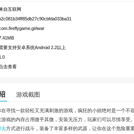
来自互联网
b2c081b34ff85db27c90cbfda033ba31
com.fireflygame.girlwar
7.41MB
需要支持安卓系统Android 2.2以上
1.0
点击查看
绍
游戏截图
你在寻找一款轻松又充满刺激的游戏，疯狂的小妞绝对是一个不
款游戏的内存占用微乎其微，安装无压力，玩家们可以尽情享受
射击
方式进行战斗，装备了丰富多样的武器，让你在这个危险重