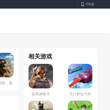
手机版
相关游戏
西部：救
赎
旋风神枪手
飞行射击汽车
城