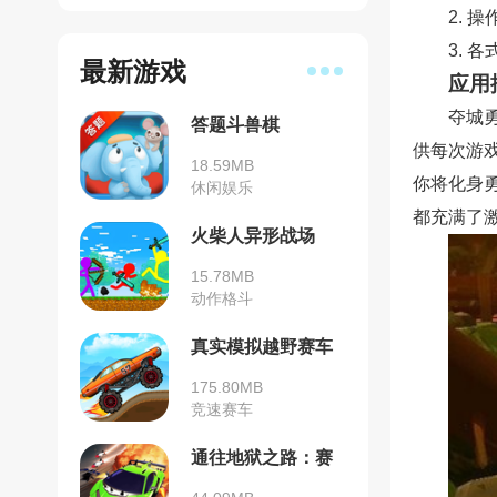
2.
3.
最新游戏
应用
夺城
答题斗兽棋
供每次游
18.59MB
你将化身
休闲娱乐
都充满了
火柴人异形战场
15.78MB
动作格斗
真实模拟越野赛车
175.80MB
竞速赛车
通往地狱之路：赛
车