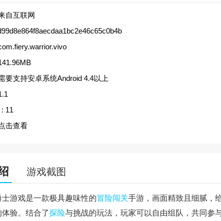
来自互联网
d99d8e864f8aecdaa1bc2e46c65c0b4b
com.fiery.warrior.vivo
141.96MB
需要支持安卓系统Android 4.4以上
1.1
:
11
点击查看
绍
游戏截图
勇士游戏是一款极具趣味性的
冒险
闯关
手游，画面精致且细腻，
的体验。结合了
探险
与挑战的玩法，玩家可以自由组队，共同参