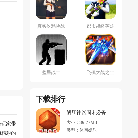
真实吃鸡挑战
都市超级英雄
乱斗
蓝星战士
飞机大战之全
民雷电
下载排行
解压神器周末必备
大小：36.27MB
给玩家带
类型：休闲娱乐
与精彩的