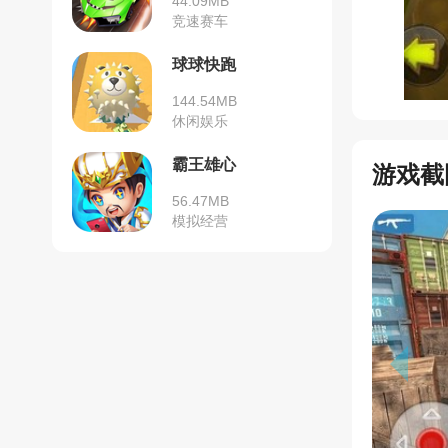
44.09MB
竞速赛车
球球快跑
144.54MB
休闲娱乐
霸王雄心
游戏截
56.47MB
模拟经营