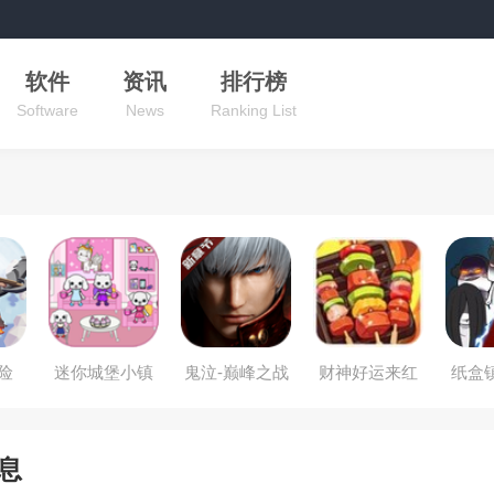
软件
资讯
排行榜
Software
News
Ranking List
险
迷你城堡小镇
鬼泣-巅峰之战
财神好运来红
纸盒
公寓
包版
息