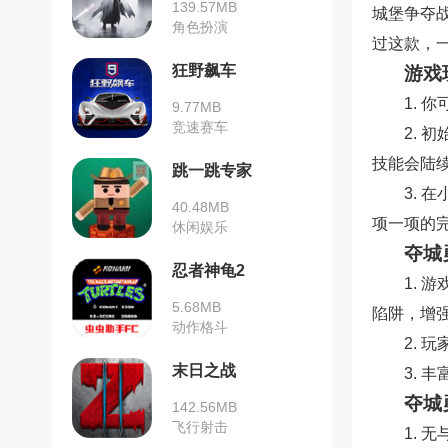
139.57MB
城堡争夺
角色扮演
过这款，
狂野飙车
游戏
1.
9.77MB
竞速赛车
2.
技能会陆
跳一跳专家
3.
40.48MB
项一项的
休闲娱乐
夺城
忍者神龟2
1. 
5.68MB
陷阱，增
动作格斗
2.
末日之战
3.
夺城
142.56MB
飞行射击
1.