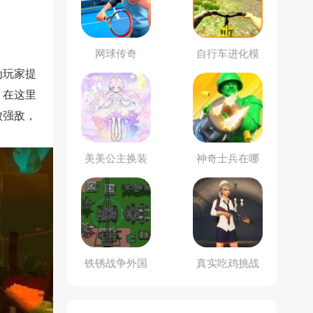
网球传奇
自行车进化模
拟器
为玩家提
。在这里
败强敌，
美美公主换装
神奇士兵在哪
日记
里
铁锈战争外国
真实吃鸡挑战
模组整合包