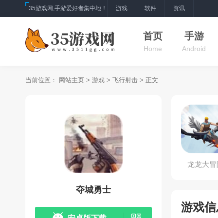
35游戏网,手游爱好者集中地！
游戏
软件
资讯
首页
手游
Home
Android
当前位置：
网站主页
>
游戏
>
飞行射击
> 正文
龙龙大冒
夺城勇士
游戏信