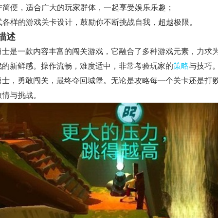
 操作简便，适合广大的玩家群体，一起享受娱乐乐趣；
 各式各样的游戏关卡设计，鼓励你不断挑战自我，超越极限。
描述
勇士是一款内容丰富的闯关游戏，它融合了多种游戏元素，力求
戏的新鲜感。操作流畅，难度适中，非常考验玩家的
策略
与技巧
勇士，勇敢闯关，最终夺回城堡。无论是攻略每一个关卡还是打
激情与挑战。