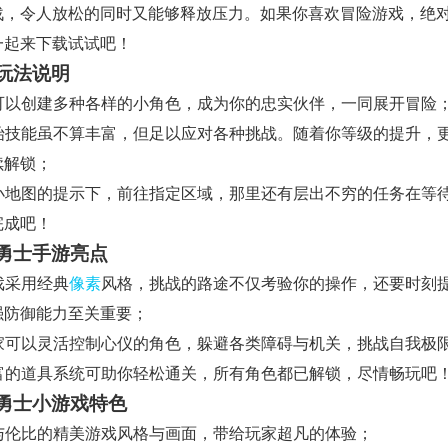
战，令人放松的同时又能够释放压力。如果你喜欢冒险游戏，绝
一起来下载试试吧！
玩法说明
 你可以创建多种各样的小角色，成为你的忠实伙伴，一同展开冒险
 初始技能虽不算丰富，但足以应对各种挑战。随着你等级的提升，
续解锁；
 在小地图的提示下，前往指定区域，那里还有层出不穷的任务在等
完成吧！
勇士手游亮点
游戏采用经典
像素
风格，挑战的路途不仅考验你的操作，还要时刻
强防御能力至关重要；
 玩家可以灵活控制心仪的角色，躲避各类障碍与机关，挑战自我极
 丰富的道具系统可助你轻松通关，所有角色都已解锁，尽情畅玩吧
勇士小游戏特色
 无与伦比的精美游戏风格与画面，带给玩家超凡的体验；