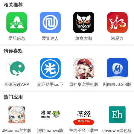
相关推荐
爱航信息
爱宠达人
纹身大咖
湘易办
猜你喜欢
长佩阅读APP
光环助手ios下
原神桌宠手机版
剧白白v3.2.4版
载官方正版
下载Q版
本
热门应用
JMcomic官方版
漫蛙manwa防
主内圣经下载中
ehviewer绿色版