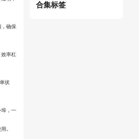
合集标签
铺，确保
，效率杠
订单状
外埠，一
使用。