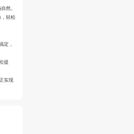
畅自然。
向，轻松
搞定，
松提
正实现