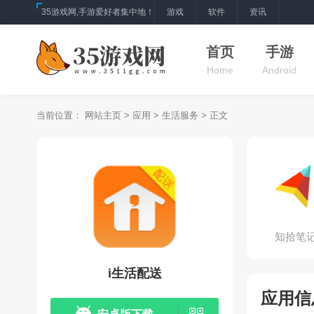
35游戏网,手游爱好者集中地！
游戏
软件
资讯
首页
手游
Home
Android
当前位置：
网站主页
>
应用
>
生活服务
> 正文
知拾笔
i生活配送
应用信