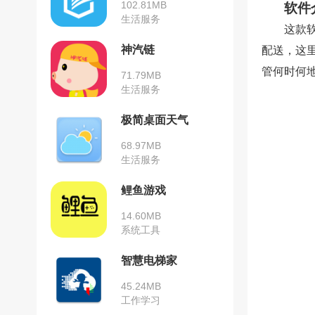
102.81MB
软件
生活服务
这款
神汽链
配送，这
管何时何
71.79MB
生活服务
极简桌面天气
68.97MB
生活服务
鲤鱼游戏
14.60MB
系统工具
智慧电梯家
45.24MB
工作学习