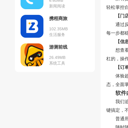
6.60MB
新闻阅读
轻松掌控
【门
携程商旅
通过
102.35MB
每一步都
生活服务
【信
游测前线
想查
26.49MB
杠的，操
系统工具
【订
体验
态，全面
软件
我们
键搞定，
普通
随时