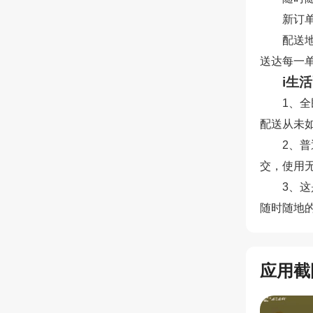
新订
配送
送达每一
i生
1、
配送从未
2、
交，使用
3、
随时随地
应用截