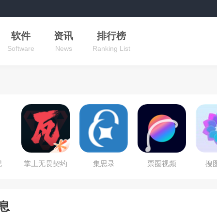
软件
资讯
排行榜
Software
News
Ranking List
记
掌上无畏契约
集思录
票圈视频
搜
息