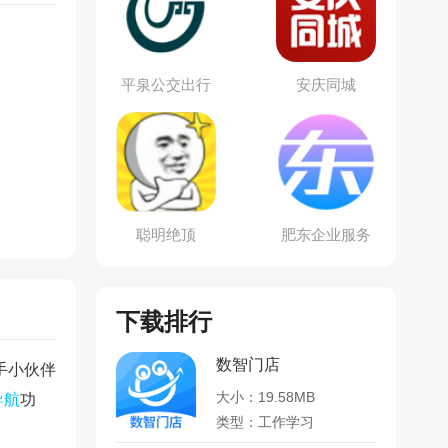
平泉公交出行
安庆同城
通
聪明绝顶
肥东企业服务
下载排行
数智门店
手小伙伴
大小：19.58MB
导航
功
类型：工作学习