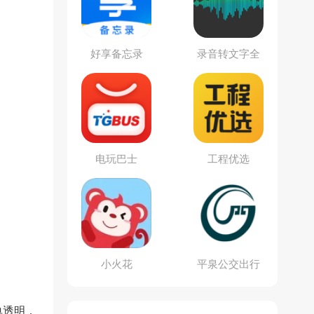
好享备忘录
录音转文字全
能王
电玩巴士
工程优选
小火花
平泉公交出行
通
单透明，