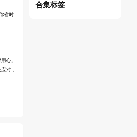
合集标签
你省时
都用心。
松应对，