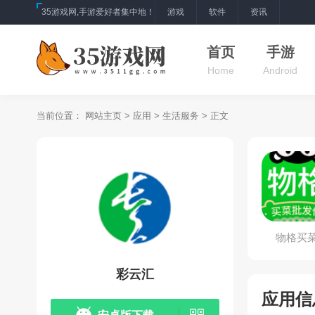
35游戏网,手游爱好者集中地！
游戏
软件
资讯
首页
手游
Home
Android
当前位置：
网站主页
>
应用
>
生活服务
> 正文
物格买
彩云汇
应用信