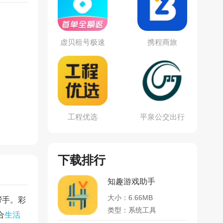
虚贝租号极速
携程商旅
版
工程优选
平泉公交出行
通
下载排行
知趣游戏助手
大小：6.66MB
帮手。彩
类型：系统工具
合
生活