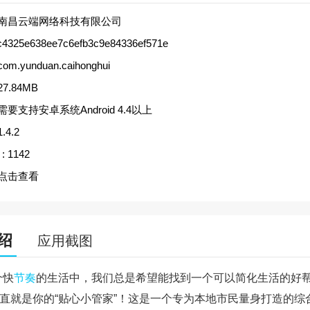
南昌云端网络科技有限公司
c4325e638ee7c6efb3c9e84336ef571e
com.yunduan.caihonghui
27.84MB
需要支持安卓系统Android 4.4以上
1.4.2
:
1142
点击查看
绍
应用截图
个快
节奏
的生活中，我们总是希望能找到一个可以简化生活的好
简直就是你的“贴心小管家”！这是一个专为本地市民量身打造的综