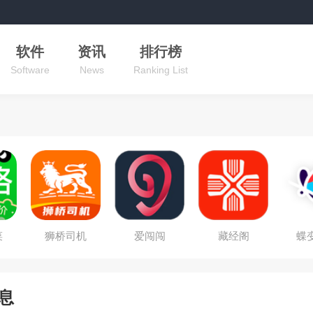
软件
资讯
排行榜
Software
News
Ranking List
菜
狮桥司机
爱闯闯
藏经阁
蝶
息