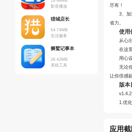
15.48MB
尽有！
影音播放
3、
猎城店长
省力。
54.74MB
使用
生活服务
从心
狮鹫记事本
在这
用心
26.42MB
系统工具
无论
让你倍感
版本
v1.4.
1.优
应用截