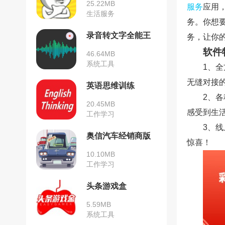
25.22MB
服务
应用
生活服务
务。你想
录音转文字全能王
务，让你
软件
46.64MB
系统工具
1、
无缝对接
英语思维训练
2、
20.45MB
感受到生
工作学习
3、
奥信汽车经销商版
惊喜！
10.10MB
工作学习
头条游戏盒
5.59MB
系统工具