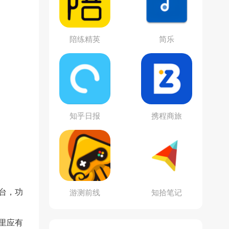
陪练精英
简乐
知乎日报
携程商旅
台，功
游测前线
知拾笔记
里应有