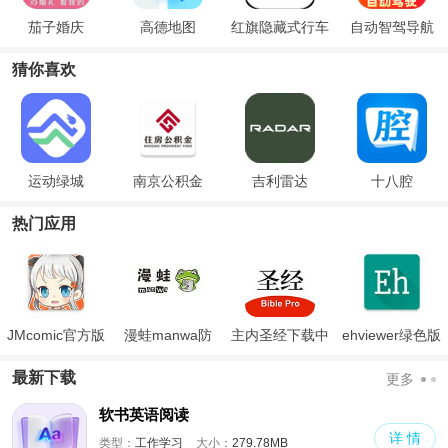
茄子婚庆
高德地图
红旗隐藏式行车
自动智驾导航
记录仪
猜你喜欢
运动绿城
南京公积金
吉利雷达
十八腔
热门应用
JMcomic官方版
漫蛙manwa防
主内圣经下载中
ehviewer绿色版
走失
文版和合本
最新版本2024
最新下载
更多
软书英语阅读
详 情
类型：
工作学习
大小：
279.78MB