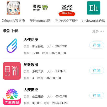
JMcomic官方版
漫蛙manwa防
主内圣经下载中
ehviewer绿色版
走失
文版和合本
最新版本2024
最新下载
更多
天使动漫
详 情
类型：
影音播放
大小：
20.07MB
版本：
1210
时间：
2026-01-28
见微数据
详 情
类型：
系统工具
大小：
5.97MB
版本：
3
时间：
2026-01-28
大麦麦控
详 情
类型：
生活服务
大小：
63.01MB
版本：
30683
时间：
2026-01-28