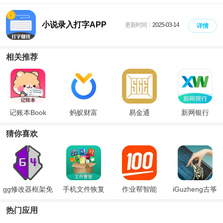
小说录入打字APP
更新时间：
2025-03-14
详情
相关推荐
记账本Book
蚂蚁财富
易金通
新网银行
猜你喜欢
gg修改器框架免
手机文件恢复
作业帮智能
iGuzheng古筝
root版
app下载
热门应用