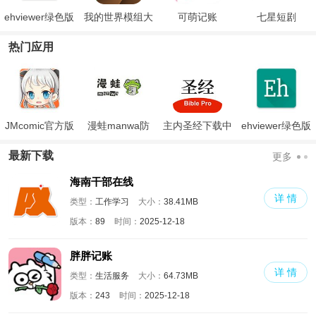
ehviewer绿色版
我的世界模组大
可萌记账
七星短剧
官方正版
全工具箱
热门应用
JMcomic官方版
漫蛙manwa防
主内圣经下载中
ehviewer绿色版
走失
文版和合本
最新版本2024
最新下载
更多
海南干部在线
详 情
类型：
工作学习
大小：
38.41MB
版本：
89
时间：
2025-12-18
胖胖记账
详 情
类型：
生活服务
大小：
64.73MB
版本：
243
时间：
2025-12-18